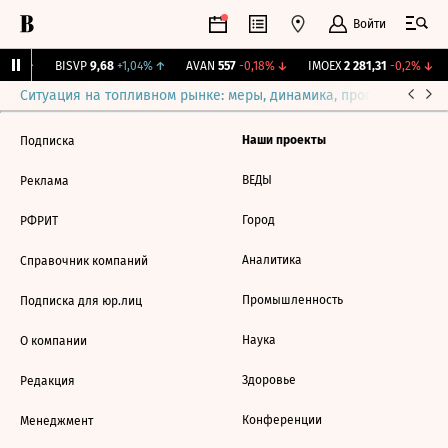
Войти
31%
↑
BISVP
9,68
+1,04%
↑
AVAN
557
-0,18%
↓
IMOEX
2 281,31
-0,2%
↓
Ситуация на топливном рынке: меры, динамика, прогнозы
Выб
Наши проекты
Подписка
ВЕДЫ
Реклама
Город
РФРИТ
Аналитика
Справочник компаний
Промышленность
Подписка для юр.лиц
Наука
О компании
Здоровье
Редакция
Конференции
Менеджмент