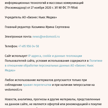
информационных технологий и массовых коммуникаций
(Роскомнадзор) от 27 ноября 2020 г. ЭЛ № ФС 77-79546
Учредитель: АО «Бизнес Ньюс Медиа»
Главный редактор: Казьмина Ирина Сергеевна
Электронная почта:
news@vedomosti.ru
Телефон:
+7 495 956-34-58
Сайт использует
IP адреса, cookie и данные геолокации
Пользователей сайта, условия использования содержатся в
Политике
в отношении обработки персональных данных АО «Бизнес Ньюс
Медиа»
Любое использование материалов допускается только при
соблюдении
правил перепечатки
и при наличии гиперссылки на
vedomosti.ru
Новости, аналитика, прогнозы и другие материалы, представленные
на данном сайте, не являются офертой или рекомендацией к покупке