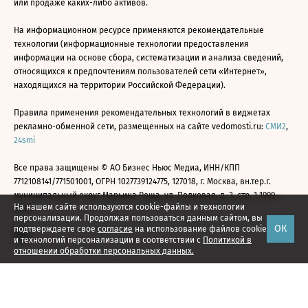
или продаже каких-либо активов.
На информационном ресурсе применяются рекомендательные
технологии (информационные технологии предоставления
информации на основе сбора, систематизации и анализа сведений,
относящихся к предпочтениям пользователей сети «Интернет»,
находящихся на территории Российской Федерации).
Правила применения рекомендательных технологий в виджетах
рекламно-обменной сети, размещенных на сайте vedomosti.ru:
СМИ2
,
24smi
Все права защищены © АО Бизнес Ньюс Медиа, ИНН/КПП
7712108141/771501001, ОГРН 1027739124775, 127018, г. Москва, вн.тер.г.
муниципальный округ Марьина Роща, ул. Полковая, д. 3, стр. 1 1999—
На нашем сайте используются cookie-файлы и технологии
2026
персонализации. Продолжая пользоваться данным сайтом, вы
ОК
подтверждаете свое
согласие
на использование файлов cookie
и технологий персонализации в соответствии с
Политикой в
отношении обработки персональных данных.