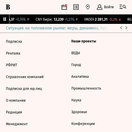
Войти
BI
115,37
+0,16%
↑
CNY Бирж.
12,239
+1,31%
↑
IMOEX
2 281,31
-0,2%
↓
RGB
Ситуация на топливном рынке: меры, динамика, прогнозы
Выб
Наши проекты
Подписка
ВЕДЫ
Реклама
Город
РФРИТ
Аналитика
Справочник компаний
Промышленность
Подписка для юр.лиц
Наука
О компании
Здоровье
Редакция
Конференции
Менеджмент