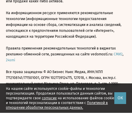
или продаже каких-либо активов.
На информационном ресурсе применяются рекомендательные
технологии (информационные технологии предоставления
информации на основе сбора, систематизации и анализа сведений,
относящихся к предпочтениям пользователей сети «Интернет»,
находящихся на территории Российской Федерации).
Правила применения рекомендательных технологий в виджетах
рекламно-обменной сети, размещенных на сайте vedomosti.ru:
СМИ2
,
24smi
Все права защищены © АО Бизнес Ньюс Медиа, ИНН/КПП
7712108141/771501001, ОГРН 1027739124775, 127018, г. Москва, вн.тер.г.
муниципальный округ Марьина Роща, ул. Полковая, д. 3, стр. 1 1999—
На нашем сайте используются cookie-файлы и технологии
2026
персонализации. Продолжая пользоваться данным сайтом, вы
ОК
подтверждаете свое
согласие
на использование файлов cookie
и технологий персонализации в соответствии с
Политикой в
отношении обработки персональных данных.