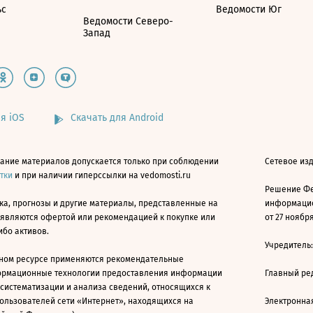
ьс
Ведомости Юг
Ведомости Северо-
Запад
я iOS
Скачать для Android
ание материалов допускается только при соблюдении
Сетевое изд
атки
и при наличии гиперссылки на vedomosti.ru
Решение Фе
ка, прогнозы и другие материалы, представленные на
информацио
 являются офертой или рекомендацией к покупке или
от 27 ноября
ибо активов.
Учредитель
ном ресурсе применяются рекомендательные
ормационные технологии предоставления информации
Главный ре
 систематизации и анализа сведений, относящихся к
ользователей сети «Интернет», находящихся на
Электронна