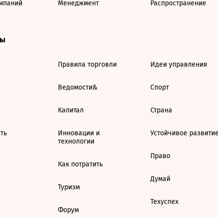
мпаний
Менеджмент
Распространение
ты
Правила торговли
Идеи управления
Ведомости&
Спорт
Капитал
Страна
ть
Инновации и
Устойчивое развити
технологии
Право
Как потратить
Думай
Туризм
Техуспех
Форум