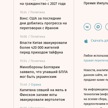
Премия Импул
на гражданство с 2027 года
16:24
/ Политика
Вэнс: США за последние
дни добились прогресса на
переговорах с Ираном
16:06
/ Политика
Скачать дл
Власти Китая эвакуировали
более 420 000 жителей
перед приходом тайфуна
Любое использов
правил перепеч
15:54
/ Политика
Минобороны Болгарии
Новости, аналити
заявило, что упавший БПЛА
данном сайте, не
мог быть украинским
продаже каких-л
15:40
/
Страна
Капитана севшей на мель в
На информацион
Финском заливе яхты
технологии (инф
эвакуировали вертолетом
на основе сбора,
предпочтениям п