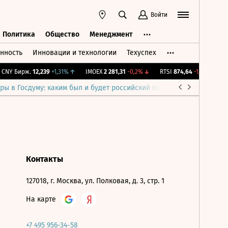
Войти
Политика
Общество
Менеджмент
нность
Инновации и технологии
Техуспех
ть
Политика
Общество
Менеджмент
CNY Бирж.
12,239
+1,31%
↑
IMOEX
2 281,31
-0,2%
↓
RTSI
874,64
-1,12%
↓
R
ры в Госдуму: каким был и будет российский парламент
Война н
Контакты
127018, г. Москва, ул. Полковая, д. 3, стр. 1
На карте
+7 495 956-34-58