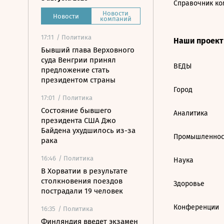
Справочник ко
Новости
Новости
компаний
17:11
/ Политика
Наши проек
Бывший глава Верховного
суда Венгрии принял
ВЕДЫ
предложение стать
президентом страны
Город
17:01
/ Политика
Состояние бывшего
Аналитика
президента США Джо
Байдена ухудшилось из-за
Промышленнос
рака
16:46
/ Политика
Наука
В Хорватии в результате
столкновения поездов
Здоровье
пострадали 19 человек
Конференции
16:35
/ Политика
Финляндия введет экзамен