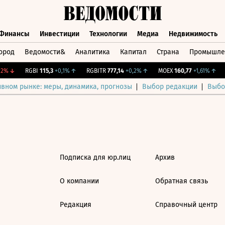
Финансы
Инвестиции
Технологии
Медиа
Недвижимость
ород
Ведомости&
Аналитика
Капитал
Страна
Промышле
а
Финансы
Инвестиции
Технологии
Медиа
Недвижимос
2%
↓
RGBI
115,3
+0,1%
↑
RGBITR
777,14
+0,2%
↑
MOEX
160,77
+1,61%
↑
ивном рынке: меры, динамика, прогнозы
Выбор редакции
Выбо
Подписка для юр.лиц
Архив
О компании
Обратная связь
Редакция
Справочный центр