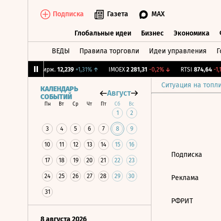
Подписка
Газета
MAX
Глобальные идеи
Бизнес
Экономика
ВЕДЫ
Правила торговли
Идеи управления
Г
Глобальные идеи
Бизнес
Экономик
61%
↑
CNY Бирж.
12,239
+1,31%
↑
IMOEX
2 281,31
-0,2%
↓
RTSI
874,64
-1,1
Ситуация на топл
КАЛЕНДАРЬ
Август
СОБЫТИЙ
Пн
Вт
Ср
Чт
Пт
Сб
Вс
1
2
3
4
5
6
7
8
9
10
11
12
13
14
15
16
Подписка
17
18
19
20
21
22
23
24
25
26
27
28
29
30
Реклама
31
РФРИТ
8 августа 2026