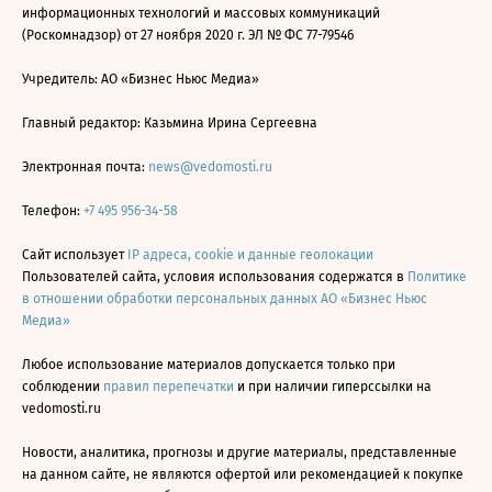
информационных технологий и массовых коммуникаций
(Роскомнадзор) от 27 ноября 2020 г. ЭЛ № ФС 77-79546
Учредитель: АО «Бизнес Ньюс Медиа»
Главный редактор: Казьмина Ирина Сергеевна
Электронная почта:
news@vedomosti.ru
Телефон:
+7 495 956-34-58
Сайт использует
IP адреса, cookie и данные геолокации
Пользователей сайта, условия использования содержатся в
Политике
в отношении обработки персональных данных АО «Бизнес Ньюс
Медиа»
Любое использование материалов допускается только при
соблюдении
правил перепечатки
и при наличии гиперссылки на
vedomosti.ru
Новости, аналитика, прогнозы и другие материалы, представленные
на данном сайте, не являются офертой или рекомендацией к покупке