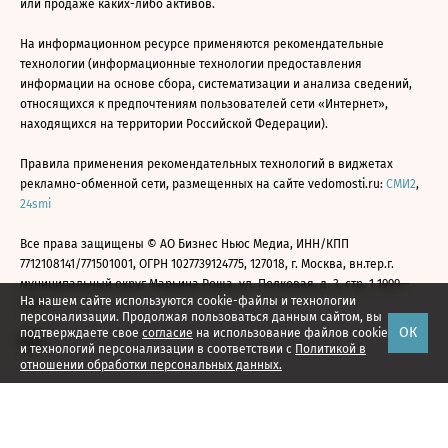
или продаже каких-либо активов.
На информационном ресурсе применяются рекомендательные
технологии (информационные технологии предоставления
информации на основе сбора, систематизации и анализа сведений,
относящихся к предпочтениям пользователей сети «Интернет»,
находящихся на территории Российской Федерации).
Правила применения рекомендательных технологий в виджетах
рекламно-обменной сети, размещенных на сайте vedomosti.ru:
СМИ2
,
24smi
Все права защищены © АО Бизнес Ньюс Медиа, ИНН/КПП
7712108141/771501001, ОГРН 1027739124775, 127018, г. Москва, вн.тер.г.
муниципальный округ Марьина Роща, ул. Полковая, д. 3, стр. 1 1999—
На нашем сайте используются cookie-файлы и технологии
2026
персонализации. Продолжая пользоваться данным сайтом, вы
ОК
подтверждаете свое
согласие
на использование файлов cookie
и технологий персонализации в соответствии с
Политикой в
отношении обработки персональных данных.