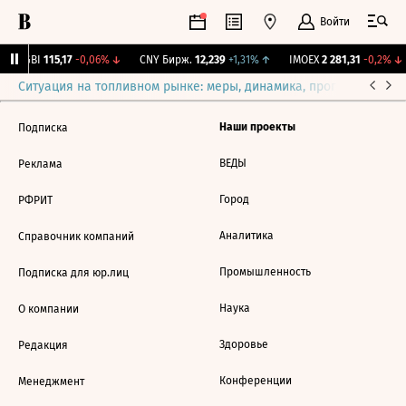
Войти
RGBI
115,17
-0,06%
↓
CNY Бирж.
12,239
+1,31%
↑
IMOEX
2 281,31
-0,2%
↓
Ситуация на топливном рынке: меры, динамика, прогнозы
Выб
Наши проекты
Подписка
ВЕДЫ
Реклама
Город
РФРИТ
Аналитика
Справочник компаний
Промышленность
Подписка для юр.лиц
Наука
О компании
Здоровье
Редакция
Конференции
Менеджмент