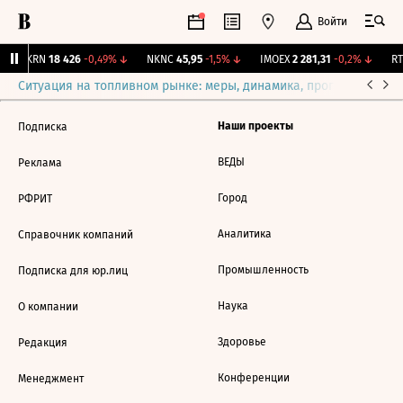
Войти
AKRN
18 426
-0,49%
↓
NKNC
45,95
-1,5%
↓
IMOEX
2 281,31
-0,2%
↓
RTS
Ситуация на топливном рынке: меры, динамика, прогнозы
Выб
Наши проекты
Подписка
ВЕДЫ
Реклама
Город
РФРИТ
Аналитика
Справочник компаний
Промышленность
Подписка для юр.лиц
Наука
О компании
Здоровье
Редакция
Конференции
Менеджмент