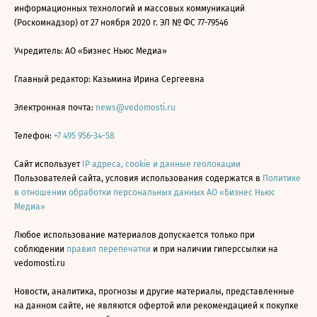
информационных технологий и массовых коммуникаций
(Роскомнадзор) от 27 ноября 2020 г. ЭЛ № ФС 77-79546
Учредитель: АО «Бизнес Ньюс Медиа»
Главный редактор: Казьмина Ирина Сергеевна
Электронная почта:
news@vedomosti.ru
Телефон:
+7 495 956-34-58
Сайт использует
IP адреса, cookie и данные геолокации
Пользователей сайта, условия использования содержатся в
Политике
в отношении обработки персональных данных АО «Бизнес Ньюс
Медиа»
Любое использование материалов допускается только при
соблюдении
правил перепечатки
и при наличии гиперссылки на
vedomosti.ru
Новости, аналитика, прогнозы и другие материалы, представленные
на данном сайте, не являются офертой или рекомендацией к покупке