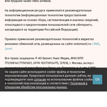
или продаже каких-либо активов.
На информационном ресурсе применяются рекомендательные
технологии (информационные технологии предоставления
информации на основе сбора, систематизации и анализа сведений,
относящихся к предпочтениям пользователей сети «Интернет»,
находящихся на территории Российской Федерации).
Правила применения рекомендательных технологий в виджетах
рекламно-обменной сети, размещенных на сайте vedomosti.ru:
СМИ2
,
24smi
Все права защищены © АО Бизнес Ньюс Медиа, ИНН/КПП
7712108141/771501001, ОГРН 1027739124775, 127018, г. Москва, вн.тер.г.
муниципальный округ Марьина Роща, ул. Полковая, д. 3, стр. 1 1999—
На нашем сайте используются cookie-файлы и технологии
2026
персонализации. Продолжая пользоваться данным сайтом, вы
ОК
подтверждаете свое
согласие
на использование файлов cookie
и технологий персонализации в соответствии с
Политикой в
отношении обработки персональных данных.