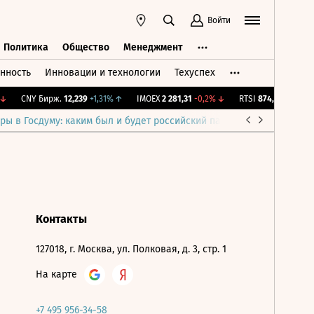
Войти
Политика
Общество
Менеджмент
нность
Инновации и технологии
Техуспех
ть
Политика
Общество
Менеджмент
↓
CNY Бирж.
12,239
+1,31%
↑
IMOEX
2 281,31
-0,2%
↓
RTSI
874,64
-1,12%
↓
ры в Госдуму: каким был и будет российский парламент
Война н
Контакты
127018, г. Москва, ул. Полковая, д. 3, стр. 1
На карте
+7 495 956-34-58