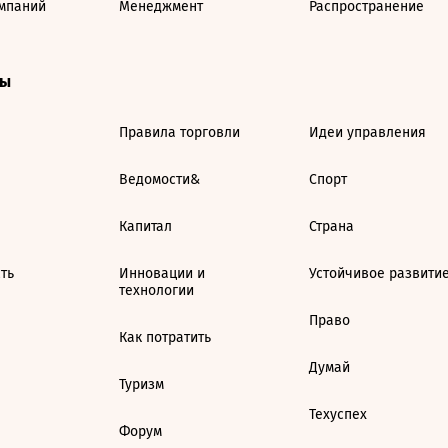
мпаний
Менеджмент
Распространение
ты
Правила торговли
Идеи управления
Ведомости&
Спорт
Капитал
Страна
ть
Инновации и
Устойчивое развити
технологии
Право
Как потратить
Думай
Туризм
Техуспех
Форум