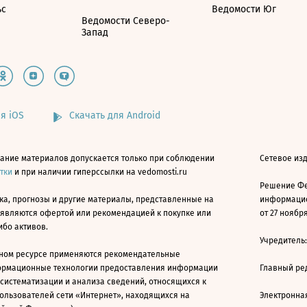
ьс
Ведомости Юг
Ведомости Северо-
Запад
я iOS
Скачать для Android
ание материалов допускается только при соблюдении
Сетевое изд
атки
и при наличии гиперссылки на vedomosti.ru
Решение Фе
ка, прогнозы и другие материалы, представленные на
информацио
 являются офертой или рекомендацией к покупке или
от 27 ноября
ибо активов.
Учредитель
ном ресурсе применяются рекомендательные
ормационные технологии предоставления информации
Главный ре
 систематизации и анализа сведений, относящихся к
ользователей сети «Интернет», находящихся на
Электронна