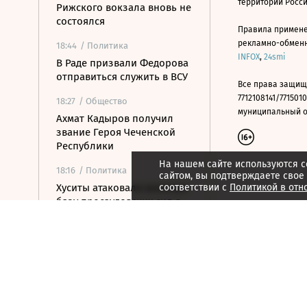
территории Росс
Рижского вокзала вновь не
состоялся
Правила примене
рекламно-обменно
18:44
/ Политика
INFOX
,
24smi
В Раде призвали Федорова
отправиться служить в ВСУ
Все права защищ
7712108141/7715010
18:27
/ Общество
муниципальный окр
Ахмат Кадыров получил
звание Героя Чеченской
Республики
На нашем сайте используются c
18:16
/ Политика
сайтом, вы подтверждаете свое
Хуситы атаковали военную
соответствии с
Политикой в отн
базу просаудовских сил в
Йемене
18:11
/ Политика
Американский сенатор
предупредил о рисках из-
за новых санкций против
России