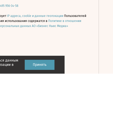
 495 956-34-58
ьзует
IP адреса, cookie и данные геолокации
Пользователей
овия использования содержатся в
Политике в отношении
персональных данных АО «Бизнес Ньюс Медиа»
ься данным
Принять
изации в