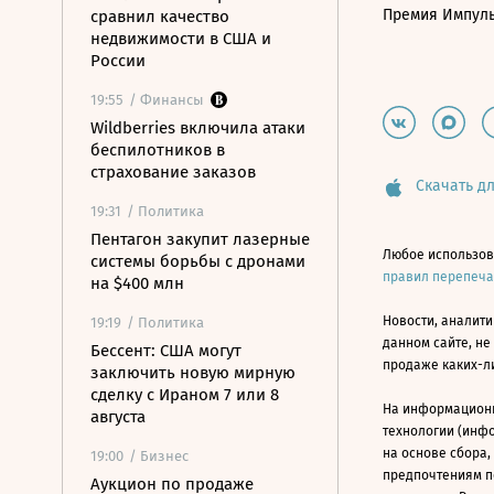
Премия Импул
сравнил качество
недвижимости в США и
России
19:55
/ Финансы
Wildberries включила атаки
беспилотников в
страхование заказов
Скачать дл
19:31
/ Политика
Пентагон закупит лазерные
Любое использов
системы борьбы с дронами
правил перепеч
на $400 млн
Новости, аналити
19:19
/ Политика
данном сайте, не
Бессент: США могут
продаже каких-л
заключить новую мирную
сделку с Ираном 7 или 8
На информацион
августа
технологии (инф
на основе сбора,
19:00
/ Бизнес
предпочтениям п
Аукцион по продаже