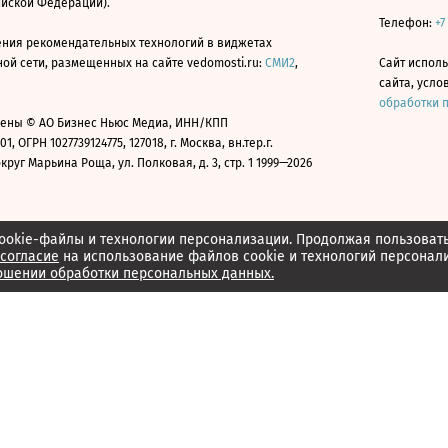
ийской Федерации).
Телефон:
+7
ния рекомендательных технологий в виджетах
й сети, размещенных на сайте vedomosti.ru:
СМИ2
,
Сайт испол
сайта, усл
обработки 
ены © АО Бизнес Ньюс Медиа, ИНН/КПП
01, ОГРН 1027739124775, 127018, г. Москва, вн.тер.г.
уг Марьина Роща, ул. Полковая, д. 3, стр. 1 1999—2026
ookie-файлы и технологии персонализации. Продолжая пользоват
согласие
на использование файлов cookie и технологий персонал
ошении обработки персональных данных.