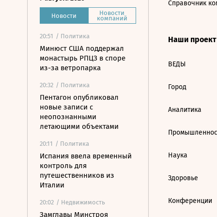
Справочник ко
Новости
Новости
компаний
20:51
/ Политика
Наши проек
Минюст США поддержал
монастырь РПЦЗ в споре
ВЕДЫ
из-за ветропарка
20:32
/ Политика
Город
Пентагон опубликовал
новые записи с
Аналитика
неопознанными
летающими объектами
Промышленнос
20:11
/ Политика
Наука
Испания ввела временный
контроль для
путешественников из
Здоровье
Италии
Конференции
20:02
/ Недвижимость
Замглавы Минстроя