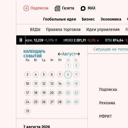
Подписка
Газета
MAX
Глобальные идеи
Бизнес
Экономика
ВЕДЫ
Правила торговли
Идеи управления
Г
Глобальные идеи
Бизнес
Экономик
28%
↓
CNY Бирж.
12,239
+1,31%
↑
IMOEX
2 281,31
-0,2%
↓
RTSI
874,64
-1,1
Ситуация на топл
КАЛЕНДАРЬ
Август
СОБЫТИЙ
Пн
Вт
Ср
Чт
Пт
Сб
Вс
1
2
3
4
5
6
7
8
9
10
11
12
13
14
15
16
Подписка
17
18
19
20
21
22
23
24
25
26
27
28
29
30
Реклама
31
РФРИТ
7 августа 2026