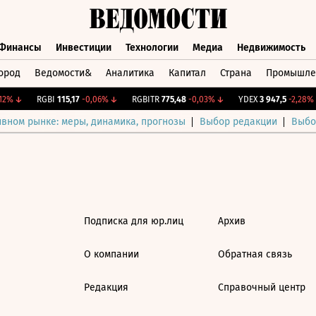
Финансы
Инвестиции
Технологии
Медиа
Недвижимость
ород
Ведомости&
Аналитика
Капитал
Страна
Промышле
а
Финансы
Инвестиции
Технологии
Медиа
Недвижимос
2%
↓
RGBI
115,17
-0,06%
↓
RGBITR
775,48
-0,03%
↓
YDEX
3 947,5
-2,28%
ивном рынке: меры, динамика, прогнозы
Выбор редакции
Выбо
Подписка для юр.лиц
Архив
О компании
Обратная связь
Редакция
Справочный центр