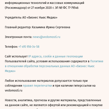
информационных технологий и массовых коммуникаций
(Роскомнадзор) от 27 ноября 2020 г. ЭЛ № ФС 77-79546
Учредитель: АО «Бизнес Ньюс Медиа»
Главный редактор: Казьмина Ирина Сергеевна
Электронная почта:
news@vedomosti.ru
Телефон:
+7 495 956-34-58
Сайт использует
IP адреса, cookie и данные геолокации
Пользователей сайта, условия использования содержатся в
Политике
в отношении обработки персональных данных АО «Бизнес Ньюс
Медиа»
Любое использование материалов допускается только при
соблюдении
правил перепечатки
и при наличии гиперссылки на
vedomosti.ru
Новости, аналитика, прогнозы и другие материалы, представленные
на данном сайте, не являются офертой или рекомендацией к покупке