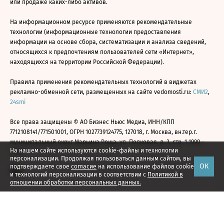
или продаже каких-либо активов.
На информационном ресурсе применяются рекомендательные
технологии (информационные технологии предоставления
информации на основе сбора, систематизации и анализа сведений,
относящихся к предпочтениям пользователей сети «Интернет»,
находящихся на территории Российской Федерации).
Правила применения рекомендательных технологий в виджетах
рекламно-обменной сети, размещенных на сайте vedomosti.ru:
СМИ2
,
24smi
Все права защищены © АО Бизнес Ньюс Медиа, ИНН/КПП
7712108141/771501001, ОГРН 1027739124775, 127018, г. Москва, вн.тер.г.
муниципальный округ Марьина Роща, ул. Полковая, д. 3, стр. 1 1999—
На нашем сайте используются cookie-файлы и технологии
2026
персонализации. Продолжая пользоваться данным сайтом, вы
ОК
подтверждаете свое
согласие
на использование файлов cookie
и технологий персонализации в соответствии с
Политикой в
отношении обработки персональных данных.