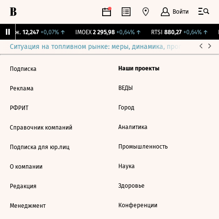
Войти
 Бирж.
12,247
+0,07%
↑
IMOEX
2 295,98
+0,64%
↑
RTSI
880,27
+0,64%
↑
R
Ситуация на топливном рынке: меры, динамика, прогнозы
Выб
Наши проекты
Подписка
ВЕДЫ
Реклама
Город
РФРИТ
Аналитика
Справочник компаний
Промышленность
Подписка для юр.лиц
Наука
О компании
Здоровье
Редакция
Конференции
Менеджмент