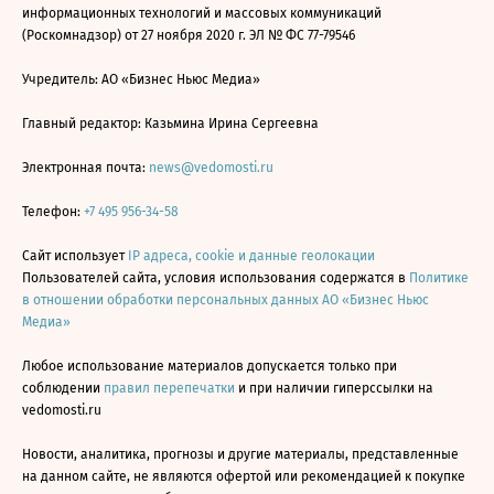
информационных технологий и массовых коммуникаций
(Роскомнадзор) от 27 ноября 2020 г. ЭЛ № ФС 77-79546
Учредитель: АО «Бизнес Ньюс Медиа»
Главный редактор: Казьмина Ирина Сергеевна
Электронная почта:
news@vedomosti.ru
Телефон:
+7 495 956-34-58
Сайт использует
IP адреса, cookie и данные геолокации
Пользователей сайта, условия использования содержатся в
Политике
в отношении обработки персональных данных АО «Бизнес Ньюс
Медиа»
Любое использование материалов допускается только при
соблюдении
правил перепечатки
и при наличии гиперссылки на
vedomosti.ru
Новости, аналитика, прогнозы и другие материалы, представленные
на данном сайте, не являются офертой или рекомендацией к покупке