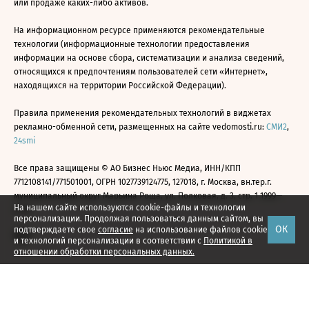
или продаже каких-либо активов.
На информационном ресурсе применяются рекомендательные
технологии (информационные технологии предоставления
информации на основе сбора, систематизации и анализа сведений,
относящихся к предпочтениям пользователей сети «Интернет»,
находящихся на территории Российской Федерации).
Правила применения рекомендательных технологий в виджетах
рекламно-обменной сети, размещенных на сайте vedomosti.ru:
СМИ2
,
24smi
Все права защищены © АО Бизнес Ньюс Медиа, ИНН/КПП
7712108141/771501001, ОГРН 1027739124775, 127018, г. Москва, вн.тер.г.
муниципальный округ Марьина Роща, ул. Полковая, д. 3, стр. 1 1999—
На нашем сайте используются cookie-файлы и технологии
2026
персонализации. Продолжая пользоваться данным сайтом, вы
ОК
подтверждаете свое
согласие
на использование файлов cookie
и технологий персонализации в соответствии с
Политикой в
отношении обработки персональных данных.