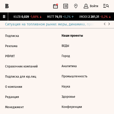
Войти
31%
↑
KUZB
0,029
-1,68%
↓
MSTT
76,15
+0,2%
↑
IMOEX
2 281,31
-0,2%
↓
Ситуация на топливном рынке: меры, динамика, прогнозы
Выб
Наши проекты
Подписка
ВЕДЫ
Реклама
Город
РФРИТ
Аналитика
Справочник компаний
Промышленность
Подписка для юр.лиц
Наука
О компании
Здоровье
Редакция
Конференции
Менеджмент