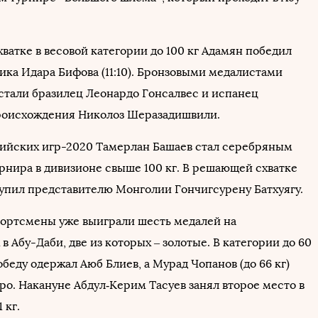
ватке в весовой категории до 100 кг Адамян победил
ика Идара Бифова (11:10). Бронзовыми медалистами
стали бразилец Леонардо Гонсалвес и испанец
роисхождения Николоз Шеразадишвили.
йских игр-2020 Тамерлан Башаев стал серебряным
рнира в дивизионе свыше 100 кг. В решающей схватке
упил представителю Монголии Гончигсурену Батхуягу.
ортсмены уже выиграли шесть медалей на
в Абу-Даби, две из которых – золотые. В категории до 60
обеду одержал Аюб Блиев, а Мурад Чопанов (до 66 кг)
ро. Накануне Абдул‑Керим Тасуев занял второе место в
 кг.