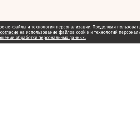
ookie-файлы и технологии персонализации. Продолжая пользоват
согласие
на использование файлов cookie и технологий персонал
ошении обработки персональных данных.
Об издании
Архив
Обратная связь
Редакция