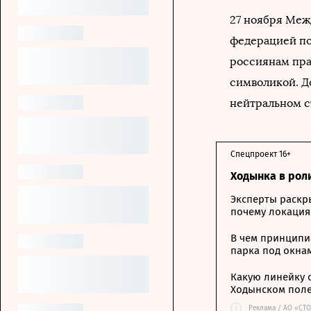
27 ноября Меж
федерацией по
россиянам пра
символикой. До
нейтральном с
Спецпроект 16+
Ходынка в рол
Эксперты раскр
почему локация
В чем принципи
парка под окна
Какую линейку 
Ходынском пол
i
Реклама / АО «СТ