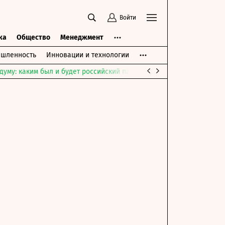
Войти
ка
Общество
Менеджмент
шленность
Инновации и технологии
думу: каким был и будет российский парламент
Война на Ближне