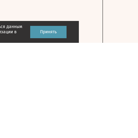
ься данным
изации в
Принять
Контакты