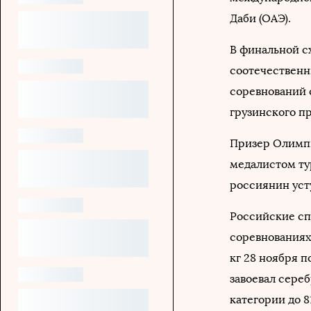
Даби (ОАЭ).
В финальной сх
соотечественн
соревнований 
грузинского п
Призер Олимпи
медалистом ту
россиянин уст
Российские сп
соревнованиях 
кг 28 ноября п
завоевал сереб
категории до 81