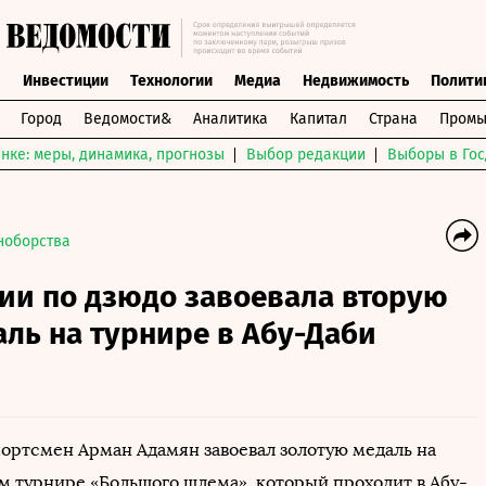
ы
Инвестиции
Технологии
Медиа
Недвижимость
Полити
Город
Ведомости&
Аналитика
Капитал
Страна
Промы
нке: меры, динамика, прогнозы
Выбор редакции
Выборы в Гос
ноборства
ии по дзюдо завоевала вторую
ль на турнире в Абу-Даби
ортсмен Арман Адамян завоевал золотую медаль на
 турнире «Большого шлема», который проходит в Абу-