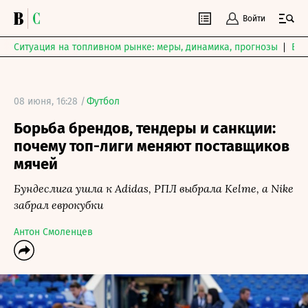
Войти
Ситуация на топливном рынке: меры, динамика, прогнозы
Выб
08 июня, 16:28 /
Футбол
Борьба брендов, тендеры и санкции:
почему топ-лиги меняют поставщиков
мячей
Бундеслига ушла к Adidas, РПЛ выбрала Kelme, а Nike
забрал еврокубки
Антон Смоленцев