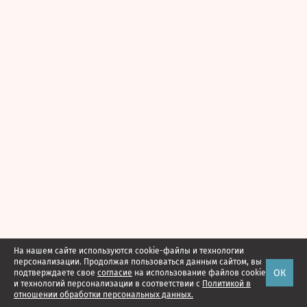
На нашем сайте используются cookie-файлы и технологии
персонализации. Продолжая пользоваться данным сайтом, вы
ОК
подтверждаете свое
согласие
на использование файлов cookie
и технологий персонализации в соответствии с
Политикой в
отношении обработки персональных данных.