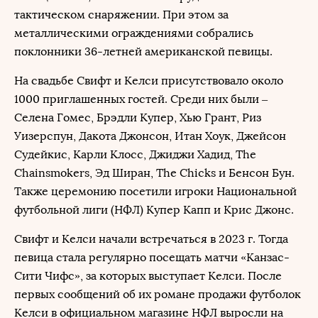
тактическом снаряжении. При этом за
металлическими ограждениями собрались
поклонники 36-летней американской певицы.
На свадьбе Свифт и Келси присутствовало около
1000 приглашенных гостей. Среди них были –
Селена Гомес, Брэдли Купер, Хью Грант, Риз
Уизерспун, Дакота Джонсон, Итан Хоук, Джейсон
Судейкис, Карли Клосс, Джиджи Хадид, The
Chainsmokers, Эд Ширан, The Chicks и Бенсон Бун.
Также церемонию посетили игроки Национальной
футбольной лиги (НФЛ) Купер Капп и Крис Джонс.
Свифт и Келси начали встречаться в 2023 г. Тогда
певица стала регулярно посещать матчи «Канзас-
Сити Чифс», за которых выступает Келси. После
первых сообщений об их романе продажи футболок
Келси в официальном магазине НФЛ выросли на