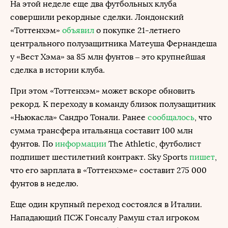
На этой неделе еще два футбольных клуба
совершили рекордные сделки. Лондонский
«Тоттенхэм»
объявил
о покупке 21-летнего
центрального полузащитника Матеуша Фернандеша
у «Вест Хэма» за 85 млн фунтов – это крупнейшая
сделка в истории клуба.
При этом «Тоттенхэм» может вскоре обновить
рекорд. К переходу в команду близок полузащитник
«Ньюкасла» Сандро Тонали. Ранее
сообщалось
, что
сумма трансфера итальянца составит 100 млн
фунтов. По
информации
The Athletic, футболист
подпишет шестилетний контракт. Sky Sports
пишет
,
что его зарплата в «Тоттенхэме» составит 275 000
фунтов в неделю.
Еще один крупный переход состоялся в Италии.
Нападающий ПСЖ Гонсалу Рамуш стал игроком