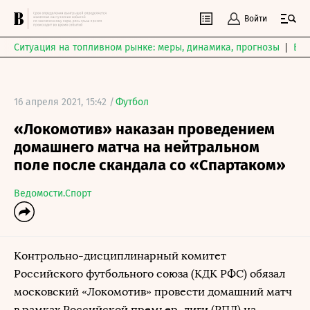
Войти
Ситуация на топливном рынке: меры, динамика, прогнозы
Выб
16 апреля 2021, 15:42 /
Футбол
«Локомотив» наказан проведением
домашнего матча на нейтральном
поле после скандала со «Спартаком»
Ведомости.Спорт
Контрольно-дисциплинарный комитет
Российского футбольного союза (КДК РФС) обязал
московский «Локомотив» провести домашний матч
в рамках Российской премьер-лиги (РПЛ) на