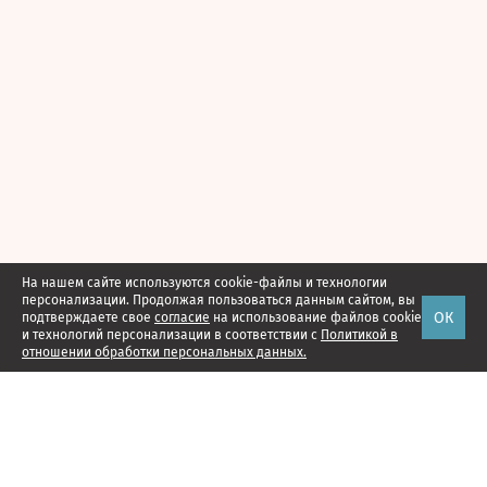
На нашем сайте используются cookie-файлы и технологии
персонализации. Продолжая пользоваться данным сайтом, вы
ОК
подтверждаете свое
согласие
на использование файлов cookie
и технологий персонализации в соответствии с
Политикой в
отношении обработки персональных данных.