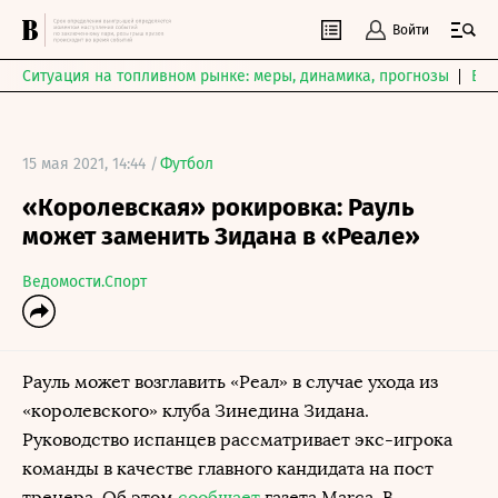
Войти
Ситуация на топливном рынке: меры, динамика, прогнозы
Выб
15 мая 2021, 14:44 /
Футбол
«Королевская» рокировка: Рауль
может заменить Зидана в «Реале»
Ведомости.Спорт
Рауль может возглавить «Реал» в случае ухода из
«королевского» клуба Зинедина Зидана.
Руководство испанцев рассматривает экс-игрока
команды в качестве главного кандидата на пост
тренера. Об этом
сообщает
газета Marca. В