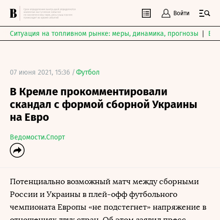
Войти
Ситуация на топливном рынке: меры, динамика, прогнозы
Выб
07 июня 2021, 15:36 /
Футбол
В Кремле прокомментировали
скандал с формой сборной Украины
на Евро
Ведомости.Спорт
Потенциально возможный матч между сборными
России и Украины в плей-офф футбольного
чемпионата Европы «не подстегнет» напряжение в
отношениях двух стран. Об этом заявил пресс-