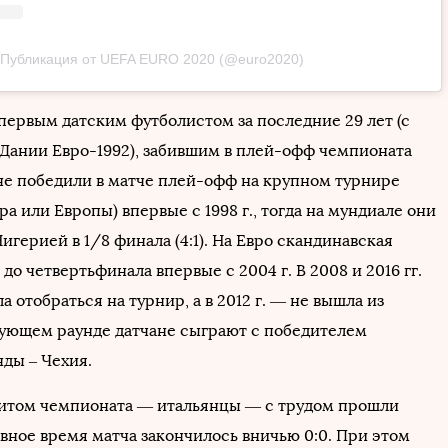
Публикация от UEFA EURO 2020 (@euro2020)
 первым датским футболистом за последние 29 лет (с
 Дании Евро-1992), забившим в плей-офф чемпионата
не победили в матче плей-офф на крупном турнире
а или Европы) впервые с 1998 г., тогда на мундиале они
игерией в 1/8 финала (4:1). На Евро скандинавская
до четвертьфинала впервые с 2004 г. В 2008 и 2016 гг.
а отобраться на турнир, а в 2012 г. — не вышла из
дующем раунде датчане сыграют с победителем
ды – Чехия.
итом чемпионата — итальянцы — с трудом прошли
вное время матча закончилось вничью 0:0. При этом