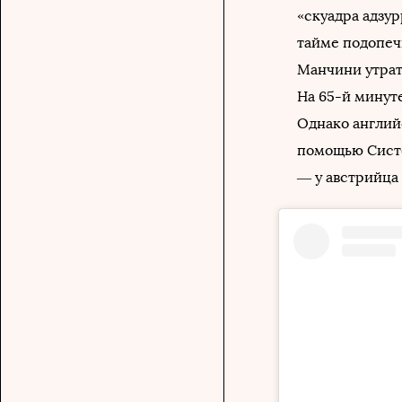
«скуадра адзур
тайме подопеч
Манчини утрат
На 65-й минут
Однако англий
помощью Систе
— у австрийца