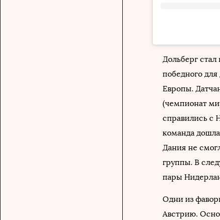
Дольберг стал
победного для
Европы. Датча
(чемпионат мир
справились с Н
команда дошла 
Дания не смогл
группы. В сле
пары Нидерлан
Одни из фавор
Австрию. Осно