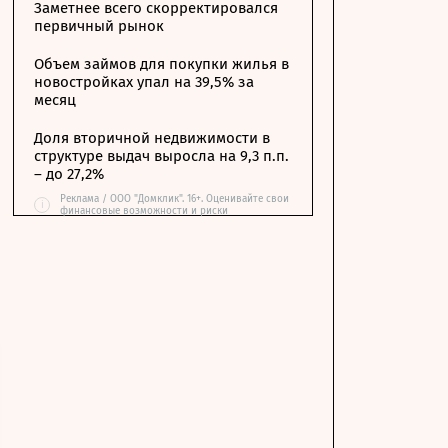
Заметнее всего скорректировался
первичный рынок
Объем займов для покупки жилья в
новостройках упал на 39,5% за
месяц
Доля вторичной недвижимости в
структуре выдач выросла на 9,3 п.п.
– до 27,2%
Реклама / ООО "Домклик". 16+. Оценивайте свои
i
финансовые возможности и риски