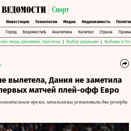
ы
Инвестиции
Технологии
Медиа
Недвижимость
Полити
Город
Ведомости&
Аналитика
Капитал
Страна
Промы
нке: меры, динамика, прогнозы
Выбор редакции
Выборы в Гос
л
не вылетела, Дания не заметила
 первых матчей плей-офф Евро
полнительное время, итальянцы установили два рекорда