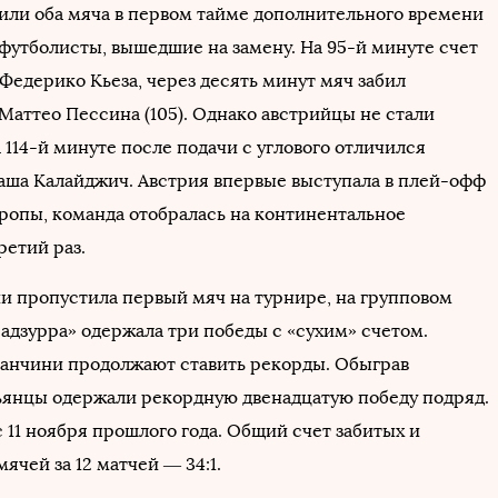
или оба мяча в первом тайме дополнительного времени
футболисты, вышедшие на замену. На 95-й минуте счет
Федерико Кьеза, через десять минут мяч забил
Маттео Пессина (105). Однако австрийцы не стали
 114-й минуте после подачи с углового отличился
ша Калайджич. Австрия впервые выступала в плей-офф
ропы, команда отобралась на континентальное
ретий раз.
и пропустила первый мяч на турнире, на групповом
 адзурра» одержала три победы с «сухим» счетом.
нчини продолжают ставить рекорды. Обыграв
ьянцы одержали рекордную двенадцатую победу подряд.
 11 ноября прошлого года. Общий счет забитых и
чей за 12 матчей — 34:1.