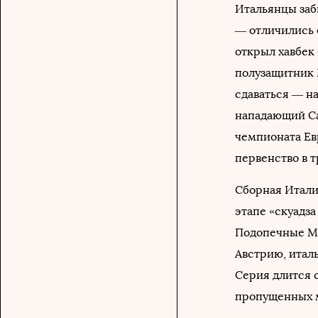
Итальянцы заб
— отличились 
открыл хавбек 
полузащитник 
сдаваться — на
нападающий Са
чемпионата Ев
первенство в т
Сборная Итали
этапе «скуадза
Подопечные Ма
Австрию, итал
Серия длится с
пропущенных мя