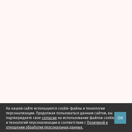
На нашем сайте используются cookie-файлы и технологии
персонализации. Продолжая пользоваться данным сайтом, вы
ОК
подтверждаете свое
согласие
на использование файлов cookie
и технологий персонализации в соответствии с
Политикой в
отношении обработки персональных данных.