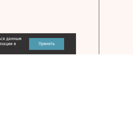
ься данным
изации в
Принять