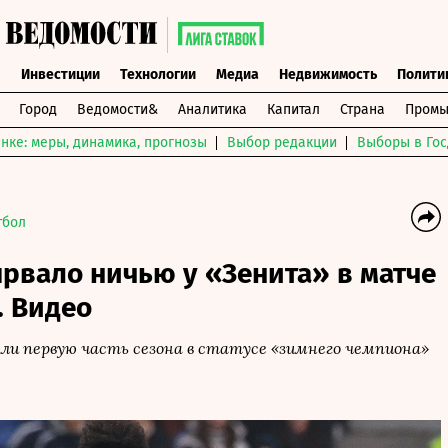
ы
Инвестиции
Технологии
Медиа
Недвижимость
Полити
Город
Ведомости&
Аналитика
Капитал
Страна
Промы
нке: меры, динамика, прогнозы
Выбор редакции
Выборы в Гос
тбол
рвало ничью у «Зенита» в матче
. Видео
и первую часть сезона в статусе «зимнего чемпиона»