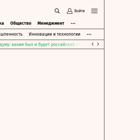
Войти
ка
Общество
Менеджмент
шленность
Инновации и технологии
думу: каким был и будет российский парламент
Война на Ближне