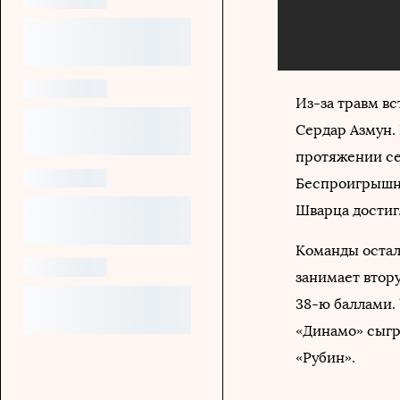
Из-за травм в
Сердар Азмун.
протяжении се
Беспроигрышна
Шварца достигл
Команды остал
занимает втору
38-ю баллами.
«Динамо» сыгра
«Рубин».