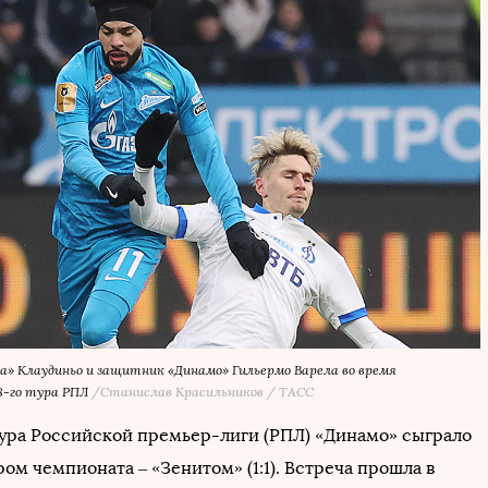
» Клаудиньо и защитник «Динамо» Гильермо Варела во время
8-го тура РПЛ
/Станислав Красильников / ТАСС
 тура Российской премьер-лиги (РПЛ) «Динамо» сыграло
ом чемпионата – «Зенитом» (1:1). Встреча прошла в