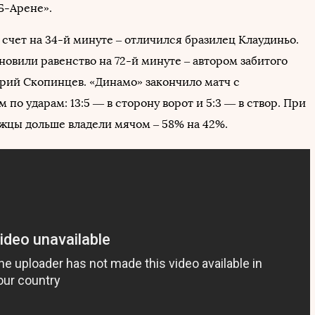
Б-Арене».
счет на 34-й минуте – отличился бразилец Клаудиньо.
новили равенство на 72-й минуте – автором забитого
трий Скопинцев. «Динамо» закончило матч с
по ударам: 13:5 — в сторону ворот и 5:3 — в створ. При
жцы дольше владели мячом – 58% на 42%.