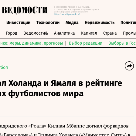
ы
Инвестиции
Технологии
Медиа
Недвижимость
Полити
Город
Ведомости&
Аналитика
Капитал
Страна
Промы
нке: меры, динамика, прогнозы
Выбор редакции
Выборы в Гос
тбол
л Холанда и Ямаля в рейтинге
их футболистов мира
дридского «Реала» Килиан Мбаппе догнал форвардов
(«Барселона») и Эрлинга Холанда («Манчестер Сити») в