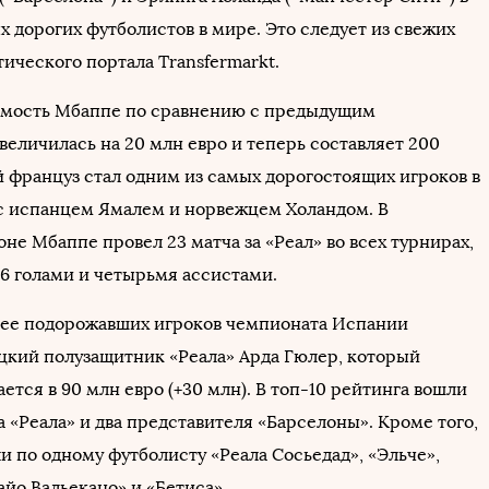
 дорогих футболистов в мире. Это следует из свежих
тического портала Transfermarkt.
имость Мбаппе по сравнению с предыдущим
величилась на 20 млн евро и теперь составляет 200
й француз стал одним из самых дорогостоящих игроков в
с испанцем Ямалем и норвежцем Холандом. В
е Мбаппе провел 23 матча за «Реал» во всех турнирах,
6 голами и четырьмя ассистами.
ее подорожавших игроков чемпионата Испании
ецкий полузащитник «Реала» Арда Гюлер, который
ется в 90 млн евро (+30 млн). В топ-10 рейтинга вошли
 «Реала» и два представителя «Барселоны». Кроме того,
и по одному футболисту «Реала Сосьедад», «Эльче»,
айо Вальекано» и «Бетиса».