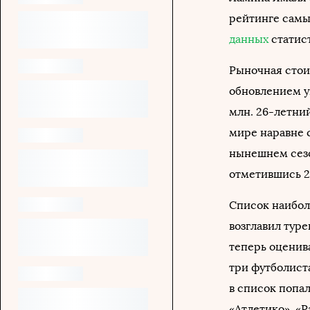
рейтинге самых
данных
статис
Рыночная сто
обновлением у
млн. 26-летни
мире наравне 
нынешнем сезон
отметившись 2
Список наибол
возглавил тур
теперь оценива
три футболиста
в список попал
«Атлетико», «Р