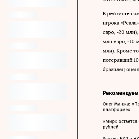
В рейтинге са
игрока «Реала»
евро, -20 млн)
млн евро, -10 
млн). Кроме то
потерявший 10
бразилец оцени
Рекомендуем
Олег Манжа: «П
платформе»
«Мир» остается 
рублей
Звезды КХЛ и НХ