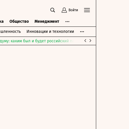
Войти
ка
Общество
Менеджмент
шленность
Инновации и технологии
думу: каким был и будет российский парламент
Война на Ближне