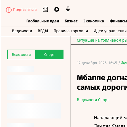
Подписаться
Глобальные идеи
Бизнес
Экономика
Финанс
Ведомости
ВЕДЫ
Правила торговли
Идеи управления
Ситуация на топливном ры
Ведомости
Спорт
12 декабря 2025, 16:45 /
Фу
Мбаппе догна
самых дорог
Ведомости Спорт
Нападающий ма
Ламина Ямаля 