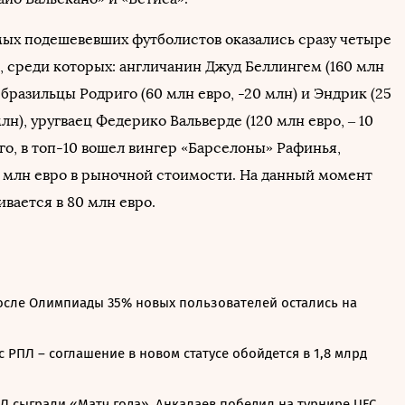
мых подешевевших футболистов оказались сразу четыре
, среди которых: англичанин Джуд Беллингем (160 млн
, бразильцы Родриго (60 млн евро, -20 млн) и Эндрик (25
млн), уругваец Федерико Вальверде (120 млн евро, – 10
го, в топ-10 вошел вингер «Барселоны» Рафинья,
 млн евро в рыночной стоимости. На данный момент
вается в 80 млн евро.
осле Олимпиады 35% новых пользователей остались на
с РПЛ – соглашение в новом статусе обойдется в 1,8 млрд
Л сыграли «Матч года», Анкалаев победил на турнире UFC