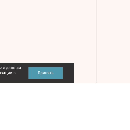
ься данным
изации в
Принять