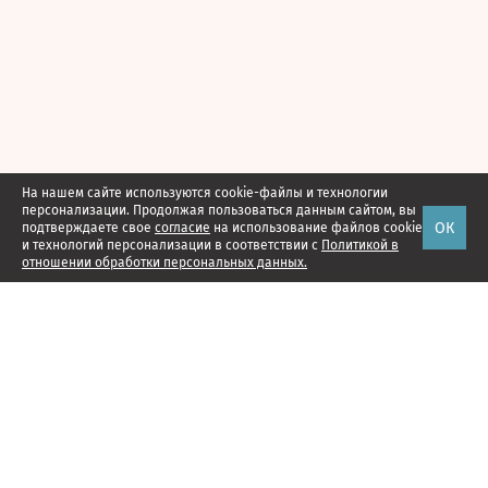
На нашем сайте используются cookie-файлы и технологии
персонализации. Продолжая пользоваться данным сайтом, вы
ОК
подтверждаете свое
согласие
на использование файлов cookie
и технологий персонализации в соответствии с
Политикой в
отношении обработки персональных данных.