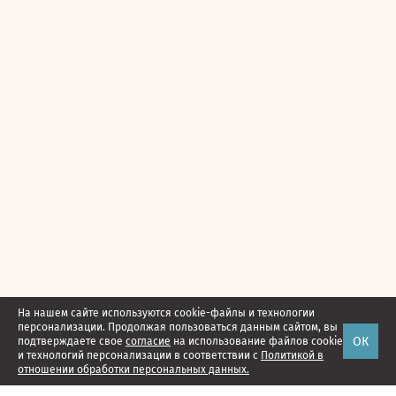
На нашем сайте используются cookie-файлы и технологии
персонализации. Продолжая пользоваться данным сайтом, вы
ОК
подтверждаете свое
согласие
на использование файлов cookie
и технологий персонализации в соответствии с
Политикой в
отношении обработки персональных данных.