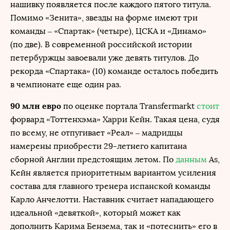
нашивку появляется после каждого пятого титула.
Помимо «Зенита», звезды на форме имеют три
команды – «Спартак» (четыре), ЦСКА и «Динамо»
(по две). В современной российской истории
петербуржцы завоевали уже девять титулов. До
рекорда «Спартака» (10) команде осталось победить
в чемпионате еще один раз.
90 млн евро
по оценке портала Transfermarkt
стоит
форвард «Тоттенхэма» Харри Кейн. Такая цена, судя
по всему, не отпугивает «Реал» – мадридцы
намерены приобрести 29-летнего капитана
сборной Англии предстоящим летом. По
данным
As,
Кейн является приоритетным вариантом усиления
состава для главного тренера испанской команды
Карло Анчелотти. Наставник считает нападающего
идеальной «девяткой», который может как
дополнить Карима Бензема, так и «потеснить» его в