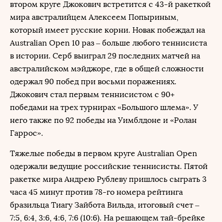
втором круге Джокович встретится с 43-й ракеткой
мира австралийцем Алексеем Попыриным,
который имеет русские корни. Новак побеждал на
Australian Open 10 раз – больше любого теннисиста
в истории. Серб выиграл 29 последних матчей на
австралийском мэйджоре, где в общей сложности
одержал 90 побед при восьми поражениях.
Джокович стал первым теннисистом с 90+
победами на трех турнирах «Большого шлема». У
него также по 92 победы на Уимблдоне и «Ролан
Гаррос».
Тяжелые победы в первом круге Australian Open
одержали ведущие российские теннисисты. Пятой
ракетке мира Андрею Рублеву пришлось сыграть 3
часа 45 минут против 78-го номера рейтинга
бразильца Тиагу Зайбота Вильда, итоговый счет –
7:5, 6:4, 3:6, 4:6, 7:6 (10:6). На решающем тай-брейке