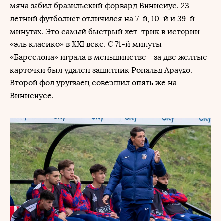
мяча забил бразильский форвард Винисиус. 23-
летний футболист отличился на 7-й, 10-й и 39-й
минутах. Это самый быстрый хет-трик в истории
«эль класико» в XXI веке. С 71-й минуты
«Барселона» играла в меньшинстве – за две желтые
карточки был удален защитник Рональд Араухо.
Второй фол уругваец совершил опять же на
Винисиусе.