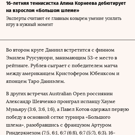
16-летняя теннисистка Алина Корнеева дебютирует
на взрослом «Большом шлеме»
Эксперты считают ее главным козырем умение усилить
игру в нужный момент
Во втором круге Даниил встретится с финном
Эмилем Руусувуори, занимающим 53-е место в
рейтинге. Рублев сыграет с победителем матча
между американцем Кристофером Юбенксом и
японцем Таро Даниэлем.
В других встречах Australian Open россиянин
Александр Шевченко проиграл испанцу Хауме
Муньяру (3:6, 3:6, 1:6), а Павел Котов одержал первую
победу в основной сетке турнира «Большого
шлема», разобравшись с французом Артуром
Риндеркнехом (7:5, 6:1, 6:7 (6:8), 6:7 (5:7), 6:3). 16-