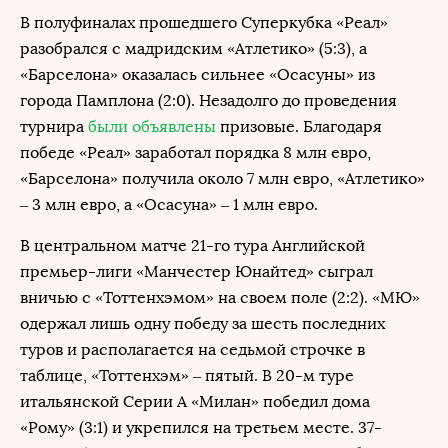
В полуфиналах прошедшего Суперкубка «Реал»
разобрался с мадридским «Атлетико» (5:3), а
«Барселона» оказалась сильнее «Осасуны» из
города Памплона (2:0). Незадолго до проведения
турнира
были объявлены
призовые. Благодаря
победе «Реал» заработал порядка 8 млн евро,
«Барселона» получила около 7 млн евро, «Атлетико»
– 3 млн евро, а «Осасуна» – 1 млн евро.
В центральном матче 21-го тура Английской
премьер-лиги «Манчестер Юнайтед» сыграл
вничью с «Тоттенхэмом» на своем поле (2:2). «МЮ»
одержал лишь одну победу за шесть последних
туров и располагается на седьмой строчке в
таблице, «Тоттенхэм» – пятый. В 20-м туре
итальянской Серии А «Милан» победил дома
«Рому» (3:1) и укрепился на третьем месте. 37-