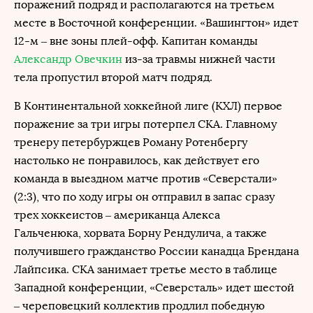
поражений подряд и располагаются на третьем
месте в Восточной конференции. «Вашингтон» идет
12-м – вне зоны плей-офф. Капитан команды
Александр Овечкин
из-за травмы нижней части
тела пропустил второй матч подряд.
В Континентальной хоккейной лиге (КХЛ) первое
поражение за три игры потерпел СКА. Главному
тренеру петербуржцев Роману Ротенбергу
настолько не понравилось, как действует его
команда в выездном матче против «Северстали»
(2:3), что по ходу игры он отправил в запас сразу
трех хоккеистов – американца Алекса
Гальченюка, хорвата Борну Рендулича, а также
получившего гражданство России канадца Брендана
Лайпсика. СКА занимает третье место в таблице
Западной конференции, «Северсталь» идет шестой
– череповецкий коллектив продлил победную