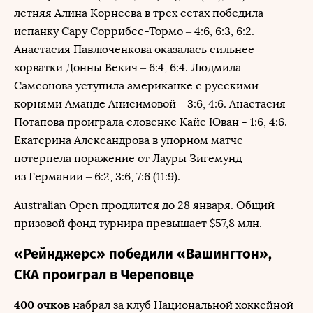
летняя Алина Корнеева в трех сетах победила
испанку Сару Соррибес-Тормо – 4:6, 6:3, 6:2.
Анастасия Павлюченкова оказалась сильнее
хорватки Донны Векич – 6:4, 6:4. Людмила
Самсонова уступила американке с русскими
корнями Аманде Анисимовой – 3:6, 4:6. Анастасия
Потапова проиграла словенке Кайе Юван - 1:6, 4:6.
Екатерина Александрова в упорном матче
потерпела поражение от Лауры Зигемунд
из Германии – 6:2, 3:6, 7:6 (11:9).
Australian Open продлится до 28 января. Общий
призовой фонд турнира превышает $57,8 млн.
«Рейнджерс» победили «Вашингтон»,
СКА проиграл в Череповце
400 очков
набрал за клуб Национальной хоккейной