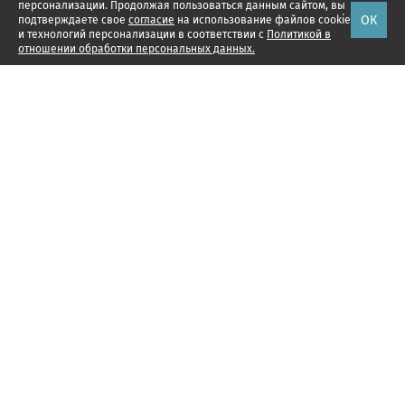
персонализации. Продолжая пользоваться данным сайтом, вы
ОК
подтверждаете свое
согласие
на использование файлов cookie
и технологий персонализации в соответствии с
Политикой в
отношении обработки персональных данных.
Наши проекты
Подписка
Реклама
Справочник компаний
Об издании
Редакция