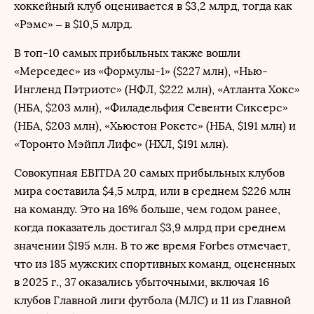
хоккейный клуб оценивается в $3,2 млрд, тогда как
«Рэмс» – в $10,5 млрд.
В топ-10 самых прибыльных также вошли
«Мерседес» из «Формулы-1» ($227 млн), «Нью-
Ингленд Пэтриотс» (НФЛ, $222 млн), «Атланта Хокс»
(НБА, $203 млн), «Филадельфия Севенти Сиксерс»
(НБА, $203 млн), «Хьюстон Рокетс» (НБА, $191 млн) и
«Торонто Мэйпл Лифс» (НХЛ, $191 млн).
Совокупная EBITDA 20 самых прибыльных клубов
мира составила $4,5 млрд, или в среднем $226 млн
на команду. Это на 16% больше, чем годом ранее,
когда показатель достигал $3,9 млрд при среднем
значении $195 млн. В то же время Forbes отмечает,
что из 185 мужских спортивных команд, оцененных
в 2025 г., 37 оказались убыточными, включая 16
клубов Главной лиги футбола (МЛС) и 11 из Главной