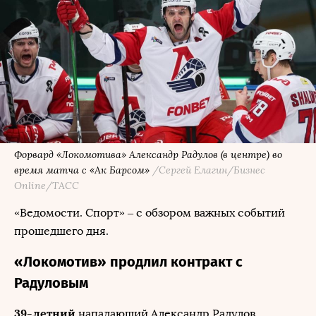
Форвард «Локомотива» Александр Радулов (в центре) во
время матча c «Ак Барсом»
/Сергей Елагин/Бизнес
Online/ТАСС
«Ведомости. Спорт» – с обзором важных событий
прошедшего дня.
«Локомотив» продлил контракт с
Радуловым
39-летний
нападающий Александр Радулов