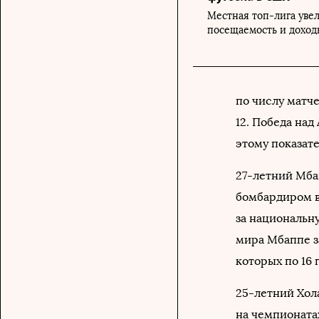
Местная топ-лига уве
посещаемость и доход
по числу матче
12. Победа над
этому показат
27-летний Мба
бомбардиром в
за национальн
мира Мбаппе за
которых по 16 г
25-летний Хол
на чемпионатах