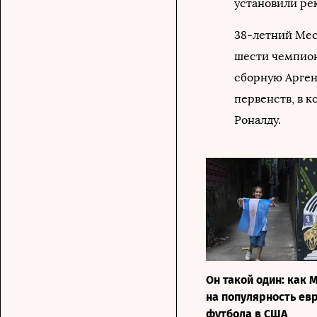
установили ре
38-летний Мес
шести чемпион
сборную Арген
первенств, в 
Роналду.
Он такой один: как 
на популярность ев
футбола в США