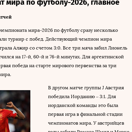
т мира по футболу-2026, главное
атчей
 чемпионата мира-2026 по футболу сразу несколько
али турнир с побед. Действующий чемпион мира
рала Алжир со счетом 3:0. Все три мяча забил Лионель
чился на 17-й, 60-й и 76-й минутах. Для аргентинской
рвая победа на старте мирового первенства за три
нира.
В другом матче группы J Австрия
победила Иорданию – 3:1. Для
иорданской команды это была
первая игра в финальной стадии
чемпионатов мира. У австрийцев
голы забили Романо Шмид и Марко