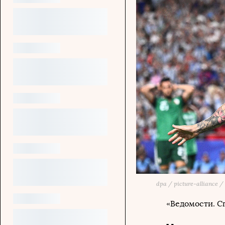
dpa / picture-alliance 
«Ведомости. С