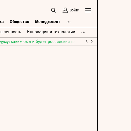
Войти
ка
Общество
Менеджмент
шленность
Инновации и технологии
думу: каким был и будет российский парламент
Война на Ближне