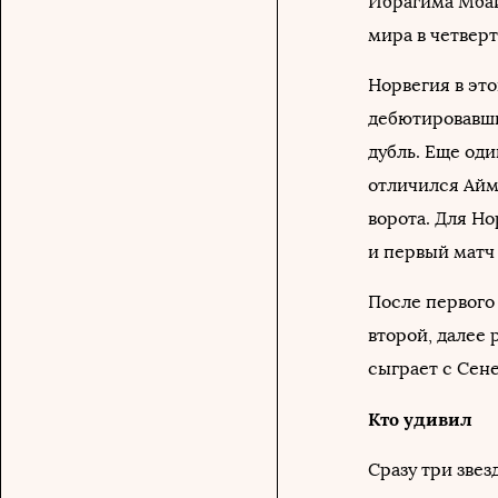
Ибрагима Мбай
мира в четверт
Норвегия в это
дебютировавши
дубль. Еще оди
отличился Айм
ворота. Для Н
и первый матч 
После первого 
второй, далее
сыграет с Сене
Кто удивил
Сразу три звез