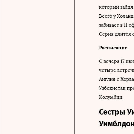
который забил 
Всего у Холанд
забивает в 11
Серия длится с
Расписание
С вечера 17 ию
четыре встречи
Англия с Хорва
Узбекистан пр
Колумбии.
Сестры У
Уимблдо