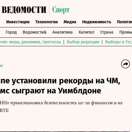
ы
Инвестиции
Технологии
Медиа
Недвижимость
Полити
Город
Ведомости&
Аналитика
Капитал
Страна
Промы
нке: меры, динамика, прогнозы
Выбор редакции
Выборы в Гос
ды
пе установили рекорды на ЧМ,
ямс сыграют на Уимблдоне
НН» приостановил деятельность из-за финансов и не
 ВТБ