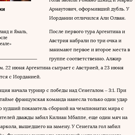
Арнаутович, оформивший дубль. У
ки
Иордании отличился Али Олван.
После первого тура Аргентина и
ланд и Ямаль,
осле
Австрия набрали по три очка и
Реале»
занимают первое и второе места в
группе соответственно. Алжир
м. 22 июня Аргентина сыграет с Австрией, а 23 июня
тся с Иорданией.
нция начала турнир с победы над Сенегалом – 3:1. При
 тайме французская команда нанесла только один удар
то худший показатель сборной на чемпионатах мира с
дителей дважды забил Килиан Мбаппе, еще один мяч на
аркола, вышедшего на замену. У Сенегала гол забил