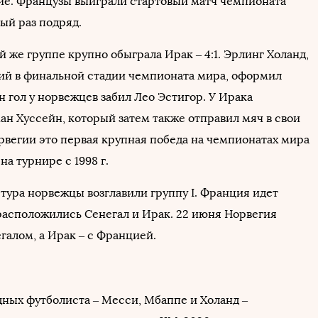
е. Французы выиграли стартовый матч чемпионата
ый раз подряд.
й же группе крупно обыграла Ирак – 4:1. Эрлинг Холанд,
й в финальной стадии чемпионата мира, оформил
н гол у норвежцев забил Лео Эстигор. У Ирака
ан Хуссейн, который затем также отправил мяч в свои
орвегии это первая крупная победа на чемпионатах мира
на турнире с 1998 г.
тура норвежцы возглавили группу I. Франция идет
 расположились Сенегал и Ирак. 22 июня Норвегия
галом, а Ирак – с Францией.
дных футболиста – Месси, Мбаппе и Холанд –