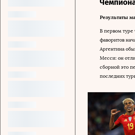
Чемпиона
Результаты м
В первом туре
фаворитов нач
Аргентина обыг
Месси: он отли
сборной это пе
последних тур