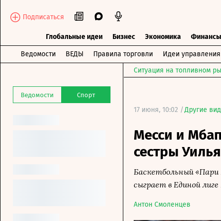
Подписаться
Глобальные идеи
Бизнес
Экономика
Финанс
Ведомости
ВЕДЫ
Правила торговли
Идеи управления
Ситуация на топливном ры
Ведомости
Спорт
17 июня, 10:02 /
Другие ви
Месси и Мбап
сестры Уиль
Баскетбольный «Пари 
сыграет в Единой лиге
Антон Смоленцев