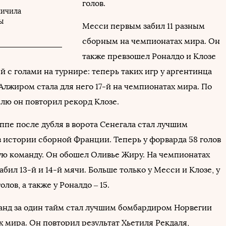
голов.
личила
ы
Месси первым забил 11 разным
сборным на чемпионатах мира. Он
также превзошел Роналдо и Клозе
й с голами на турнире: теперь таких игр у аргентинца
 Алжиром стала для него 17-й на чемпионатах мира. По
елю он повторил рекорд Клозе.
ппе после дубля в ворота Сенегала стал лучшим
 истории сборной Франции. Теперь у форварда 58 голов
ую команду. Он обошел Оливье Жиру. На чемпионатах
бил 13-й и 14-й мячи. Больше только у Месси и Клозе, у
олов, а также у Роналдо – 15.
анд за один тайм стал лучшим бомбардиром Норвегии
 мира. Он повторил результат Хьетиля Рекдаля,