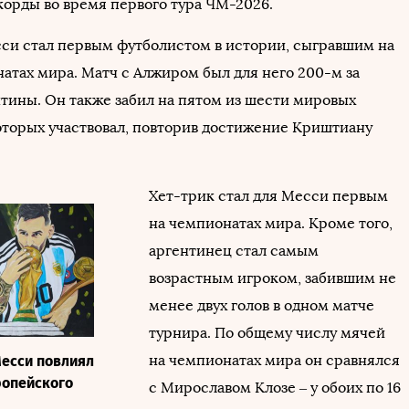
корды во время первого тура ЧМ-2026.
си стал первым футболистом в истории, сыгравшим на
атах мира. Матч с Алжиром был для него 200-м за
тины. Он также забил на пятом из шести мировых
которых участвовал, повторив достижение Криштиану
Хет-трик стал для Месси первым
на чемпионатах мира. Кроме того,
аргентинец стал самым
возрастным игроком, забившим не
менее двух голов в одном матче
турнира. По общему числу мячей
на чемпионатах мира он сравнялся
Месси повлиял
ропейского
с Мирославом Клозе – у обоих по 16