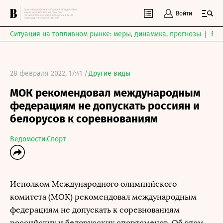
Войти
Ситуация на топливном рынке: меры, динамика, прогнозы
Выб
28 февраля 2022, 17:41 /
Другие виды
МОК рекомендовал международным
федерациям не допускать россиян и
белорусов к соревнованиям
Ведомости.Спорт
Исполком Международного олимпийского
комитета (МОК) рекомендовал международным
федерациям не допускать к соревнованиям
российских и белорусских спортсменов. Об этом