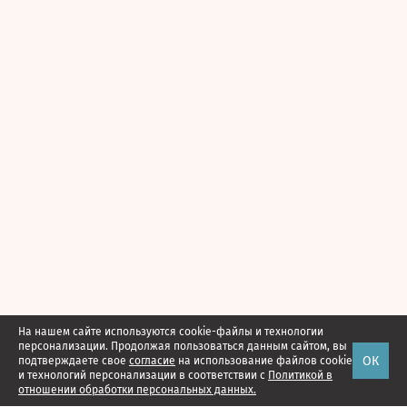
На нашем сайте используются cookie-файлы и технологии
персонализации. Продолжая пользоваться данным сайтом, вы
ОК
подтверждаете свое
согласие
на использование файлов cookie
и технологий персонализации в соответствии с
Политикой в
отношении обработки персональных данных.