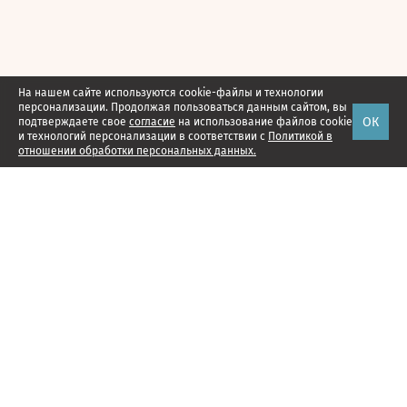
На нашем сайте используются cookie-файлы и технологии
персонализации. Продолжая пользоваться данным сайтом, вы
ОК
подтверждаете свое
согласие
на использование файлов cookie
и технологий персонализации в соответствии с
Политикой в
отношении обработки персональных данных.
Наши проекты
Подписка
Реклама