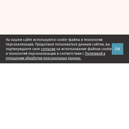
На нашем сайте используются cookie-файлы и технологии
персонализации. Продолжая пользоваться данным сайтом, вы
ОК
подтверждаете свое
согласие
на использование файлов cookie
и технологий персонализации в соответствии с
Политикой в
отношении обработки персональных данных.
Наши проекты
Подписка