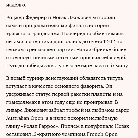
надолго.
Роджер Федерер и Новак Джокович устроили
самый продолжительный финал в истории
травяного грандслэма. Поочередно обмениваясь
сетами, соперники доигрались до счета 12-12 по
геймам в решающей партии. На тай-брейке более
стрессоустойчивым и точным проявил себя серб.
Путь до победы занял у него четыре часа и 57 минут.
В новый турнир действующий обладатель титула
вступает в качестве основного фаворита. Он
удерживает статус первой ракетки планеты и на
грандслэмах в этом году еще не проигрывал. В
январе Джокович забрал трофей на любимом харде
Australian Open, а в июне покорил нелюбимую
глину «Ролан Гаррос». Причем в полуфинале Новак
остановил 13-кратного чемпиона French Open