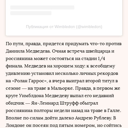
Публикация от Wimbledon (@wimbledon)
По пути, правда, придется придумать что-то против
Даниила Медведева. Очная встреча швейцарца и
россиянина может состояться на стадии 1/4
финала. Медведев на хорошем ходу: к всеобщему
удивлению установил несколько личных рекордов
на «Ролан Гаррос», а вчера выиграл второй титул в
сезоне — на траве в Мальорке. Правда, в первом же
круге Уимблдона Медведеву выпал его недавний
обидчик — Ян-Леннард Штруфф обыграл
россиянина полторы недели назад на траве в Галле.
Вполне по силам дойти далеко Андрею Рублеву. В
Лондоне он посеян под пятым номером, но сойтись