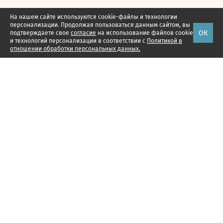
На нашем сайте используются cookie-файлы и технологии
персонализации. Продолжая пользоваться данным сайтом, вы
ОК
подтверждаете свое
согласие
на использование файлов cookie
и технологий персонализации в соответствии с
Политикой в
отношении обработки персональных данных.
Наши проекты
Подписка
Реклама
Справочник компаний
Об издании