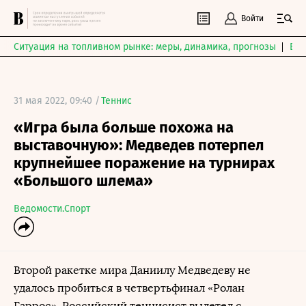
Войти
Ситуация на топливном рынке: меры, динамика, прогнозы
Выб
31 мая 2022, 09:40 /
Теннис
«Игра была больше похожа на
выставочную»: Медведев потерпел
крупнейшее поражение на турнирах
«Большого шлема»
Ведомости.Спорт
Второй ракетке мира Даниилу Медведеву не
удалось пробиться в четвертьфинал «Ролан
Гаррос». Российский теннисист вылетел с