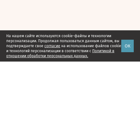
На нашем сайте используются cookie-файлы и технологии
персонализации. Продолжая пользоваться данным сайтом, вы
ОК
подтверждаете свое
согласие
на использование файлов cookie
и технологий персонализации в соответствии с
Политикой в
отношении обработки персональных данных.
Наши проекты
Подписка
Реклама