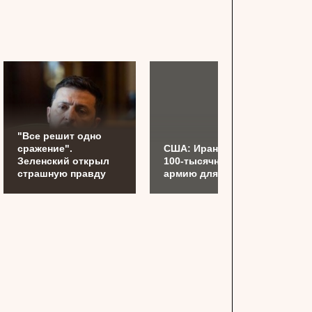
"Все решит одно
сражение".
США: Иран готовит
Зеленский открыл
100-тысячную
страшную правду
армию для Украины