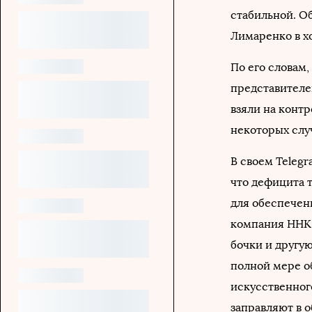
стабильной. О
Лимаренко в х
По его словам
представителе
взяли на контр
некоторых случ
В своем Telegr
что дефицита т
для обеспечен
компания ННК 
бочки и другую
полной мере о
искусственного
заправляют в 