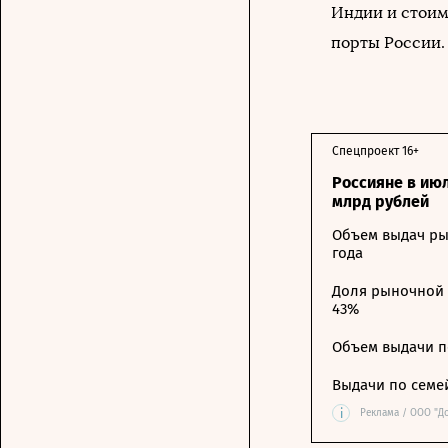
Индии и стоим
порты России.
Спецпроект 16+
Россияне в ию
млрд рублей
Объем выдач ры
года
Доля рыночной 
43%
Объем выдачи п
Выдачи по семе
i
Реклама / ООО "Д