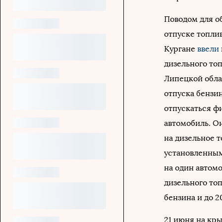
Поводом для о
отпуске топлив
Кургане
ввели
дизельного то
Липецкой обла
отпуска бензин
отпускаться ф
автомобиль. Он
на дизельное 
установленным
на один автомо
дизельного топ
бензина и до 2
21 июня на кр