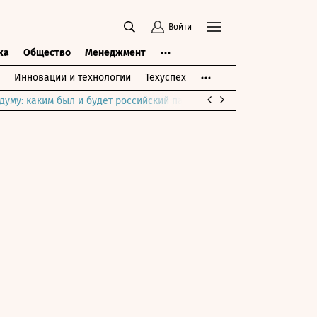
Войти
ка
Общество
Менеджмент
Инновации и технологии
Техуспех
думу: каким был и будет российский парламент
Война на Ближне