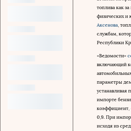
топлива как за
физических и 
Аксенова
, топ
службам, кото
Республики К
«Ведомости»
с
включающий ко
автомобильным
параметры де
устанавливая 
импорте бензи
коэффициент, о
0,9. При импор
исходя из сре