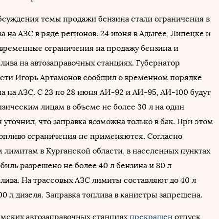
бсуждения темы продажи бензина стали ограничения в
а на АЗС в ряде регионов. 24 июня в Адыгее, Липецке и
временные ограничения на продажу бензина и
плива на автозаправочных станциях. Губернатор
сти Игорь Артамонов сообщил о временном порядке
а на АЗС. С 23 по 28 июня АИ-92 и АИ-95, АИ-100 будут
изическим лицам в объеме не более 30 л на один
 уточнил, что заправка возможна только в бак. При этом
топливо ограничения не применяются. Согласно
 лимитам в Курганской области, в населенных пунктах
биль разрешено не более 40 л бензина и 80 л
лива. На трассовых АЗС лимиты составляют до 40 л
00 л дизеля. Заправка топлива в канистры запрещена.
ымских автозаправочных станциях
прекращен
отпуск