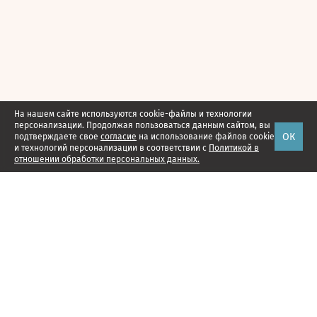
На нашем сайте используются cookie-файлы и технологии
персонализации. Продолжая пользоваться данным сайтом, вы
ОК
подтверждаете свое
согласие
на использование файлов cookie
и технологий персонализации в соответствии с
Политикой в
отношении обработки персональных данных.
Наши проекты
Подписка