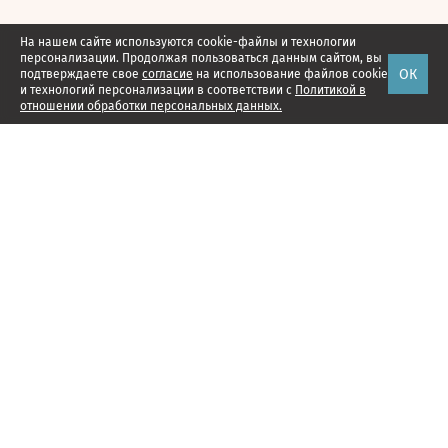
На нашем сайте используются cookie-файлы и технологии
персонализации. Продолжая пользоваться данным сайтом, вы
ОК
подтверждаете свое
согласие
на использование файлов cookie
и технологий персонализации в соответствии с
Политикой в
отношении обработки персональных данных.
Наши проекты
Подписка
Реклама
Справочник компаний