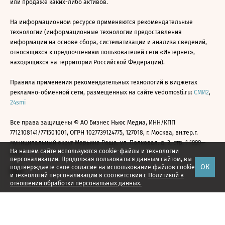
или продаже каких-либо активов.
На информационном ресурсе применяются рекомендательные
технологии (информационные технологии предоставления
информации на основе сбора, систематизации и анализа сведений,
относящихся к предпочтениям пользователей сети «Интернет»,
находящихся на территории Российской Федерации).
Правила применения рекомендательных технологий в виджетах
рекламно-обменной сети, размещенных на сайте vedomosti.ru:
СМИ2
,
24smi
Все права защищены © АО Бизнес Ньюс Медиа, ИНН/КПП
7712108141/771501001, ОГРН 1027739124775, 127018, г. Москва, вн.тер.г.
муниципальный округ Марьина Роща, ул. Полковая, д. 3, стр. 1 1999—
На нашем сайте используются cookie-файлы и технологии
2026
персонализации. Продолжая пользоваться данным сайтом, вы
ОК
подтверждаете свое
согласие
на использование файлов cookie
и технологий персонализации в соответствии с
Политикой в
отношении обработки персональных данных.