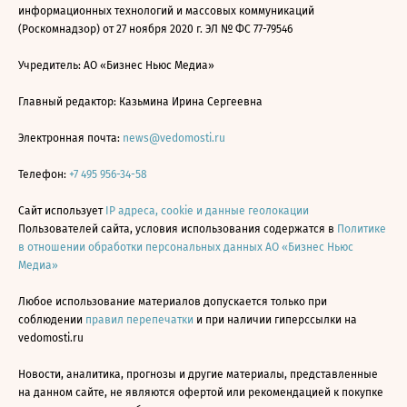
информационных технологий и массовых коммуникаций
(Роскомнадзор) от 27 ноября 2020 г. ЭЛ № ФС 77-79546
Учредитель: АО «Бизнес Ньюс Медиа»
Главный редактор: Казьмина Ирина Сергеевна
Электронная почта:
news@vedomosti.ru
Телефон:
+7 495 956-34-58
Сайт использует
IP адреса, cookie и данные геолокации
Пользователей сайта, условия использования содержатся в
Политике
в отношении обработки персональных данных АО «Бизнес Ньюс
Медиа»
Любое использование материалов допускается только при
соблюдении
правил перепечатки
и при наличии гиперссылки на
vedomosti.ru
Новости, аналитика, прогнозы и другие материалы, представленные
на данном сайте, не являются офертой или рекомендацией к покупке