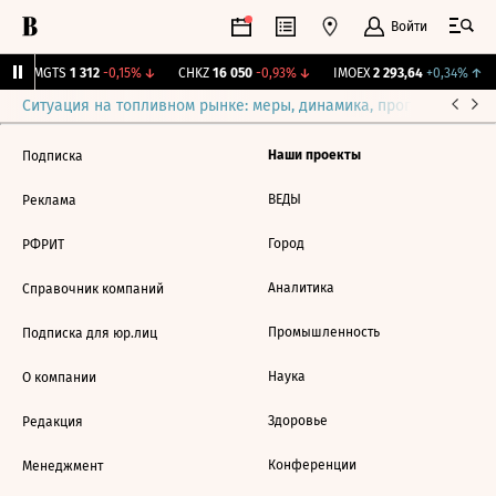
Войти
↑
MGTS
1 312
-0,15%
↓
CHKZ
16 050
-0,93%
↓
IMOEX
2 293,64
+0,34%
↑
Ситуация на топливном рынке: меры, динамика, прогнозы
Выб
Наши проекты
Подписка
ВЕДЫ
Реклама
Город
РФРИТ
Аналитика
Справочник компаний
Промышленность
Подписка для юр.лиц
Наука
О компании
Здоровье
Редакция
Конференции
Менеджмент