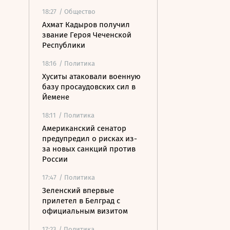
18:27
/ Общество
Ахмат Кадыров получил
звание Героя Чеченской
Республики
18:16
/ Политика
Хуситы атаковали военную
базу просаудовских сил в
Йемене
18:11
/ Политика
Американский сенатор
предупредил о рисках из-
за новых санкций против
России
17:47
/ Политика
Зеленский впервые
прилетел в Белград с
официальным визитом
17:23
/ Политика