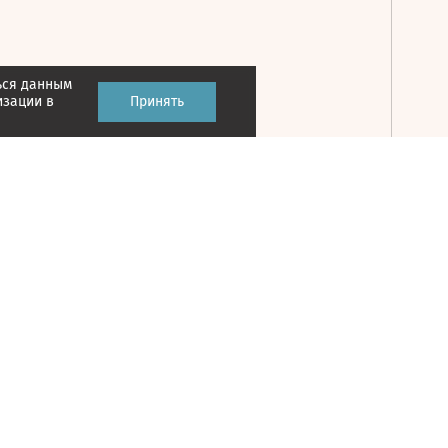
ься данным
Принять
изации в