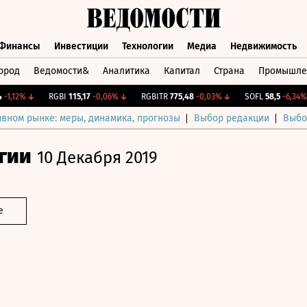
Финансы
Инвестиции
Технологии
Медиа
Недвижимость
ород
Ведомости&
Аналитика
Капитал
Страна
Промышле
а
Финансы
Инвестиции
Технологии
Медиа
Недвижимос
,12%
↓
RGBI
115,17
-0,06%
↓
RGBITR
775,48
-0,03%
↓
SOFL
58,5
-6,34%
↓
ивном рынке: меры, динамика, прогнозы
Выбор редакции
Выбо
гии
10 Декабря 2019
е