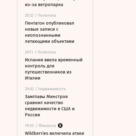
из-за ветропарка
20:32
/ Политика
Пентагон опубликовал
новые записи с
неопознанными
летающими объектами
20:11
/ Политика
Испания ввела временный
контроль для
путешественников из
Италии
20:02
/ Недвижимость
Замглавы Минстроя
сравнил качество
недвижимости в США и
России
19:55
/ Финансы
Wildberries включила атаки