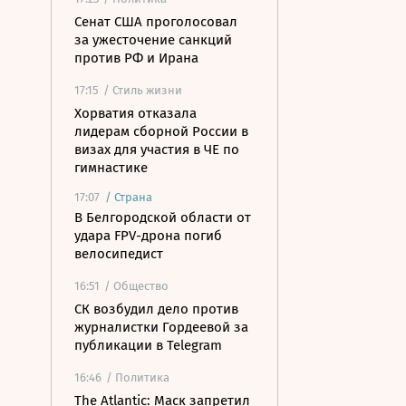
Сенат США проголосовал
за ужесточение санкций
против РФ и Ирана
17:15
/ Стиль жизни
Хорватия отказала
лидерам сборной России в
визах для участия в ЧЕ по
гимнастике
17:07
/
Страна
В Белгородской области от
удара FPV-дрона погиб
велосипедист
16:51
/ Общество
СК возбудил дело против
журналистки Гордеевой за
публикации в Telegram
16:46
/ Политика
The Atlantic: Маск запретил