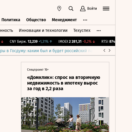
Войти
Политика
Общество
Менеджмент
нность
Инновации и технологии
Техуспех
ть
Политика
Общество
Менеджмент
CNY Бирж.
12,239
+1,31%
↑
IMOEX
2 281,31
-0,2%
↓
RTSI
874,64
-1,12%
↓
ры в Госдуму: каким был и будет российский парламент
Война н
Спецпроект 16+
«Домклик»: спрос на вторичную
недвижимость в ипотеку вырос
за год в 2,2 раза