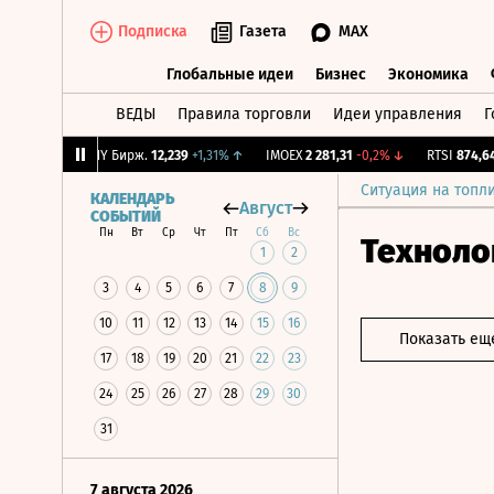
Подписка
Газета
MAX
Глобальные идеи
Бизнес
Экономика
ВЕДЫ
Правила торговли
Идеи управления
Г
Глобальные идеи
Бизнес
Экономик
,34%
↓
CNY Бирж.
12,239
+1,31%
↑
IMOEX
2 281,31
-0,2%
↓
RTSI
874,64
-1
Ситуация на топл
КАЛЕНДАРЬ
Август
СОБЫТИЙ
Пн
Вт
Ср
Чт
Пт
Сб
Вс
Техноло
1
2
3
4
5
6
7
8
9
10
11
12
13
14
15
16
Показать ещ
17
18
19
20
21
22
23
24
25
26
27
28
29
30
31
7 августа 2026