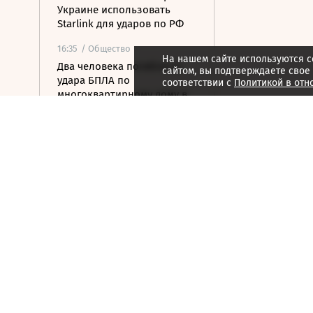
Украине использовать
Starlink для ударов по РФ
16:35
/ Общество
На нашем сайте используются c
Два человека погибли от
сайтом, вы подтверждаете свое
удара БПЛА по
соответствии с
Политикой в отн
многоквартирному дому в
Керчи
16:32
/ Бизнес
Сбор тепличных овощей в
РФ вырос на 3,5% до 1 млн
тонн
16:23
/ Политика
Суд США остановил проект
строительства бального
зала в Белом доме
16:11
/ Политика
СМИ: Иран хочет отмены
санкций США в обмен на