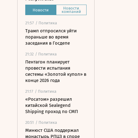
Новости
Новости
компаний
21:57
/ Политика
Трамп отпросился уйти
пораньше во время
заседания в Госдепе
21:32
/ Политика
Пентагон планирует
провести испытания
системы «Золотой купол» в
конце 2026 года
21:17
/ Политика
«Росатом» разрешил
китайской Sealegend
Shipping проход по СМП
20:51
/ Политика
Минюст США поддержал
монастырь РПЦЗ в споре