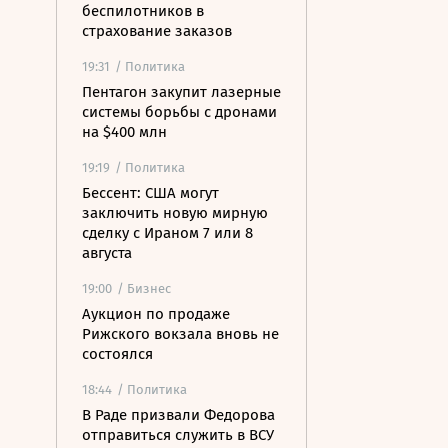
беспилотников в
страхование заказов
19:31
/ Политика
Пентагон закупит лазерные
системы борьбы с дронами
на $400 млн
19:19
/ Политика
Бессент: США могут
заключить новую мирную
сделку с Ираном 7 или 8
августа
19:00
/ Бизнес
Аукцион по продаже
Рижского вокзала вновь не
состоялся
18:44
/ Политика
В Раде призвали Федорова
отправиться служить в ВСУ