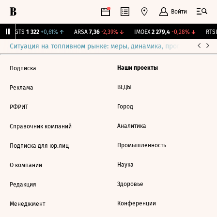
Войти
MGTS
1 322
+0,61%
↑
ARSA
7,36
-2,39%
↓
IMOEX
2 279,4
-0,28%
↓
RTSI
Ситуация на топливном рынке: меры, динамика, прогнозы
Выб
Наши проекты
Подписка
ВЕДЫ
Реклама
Город
РФРИТ
Аналитика
Справочник компаний
Промышленность
Подписка для юр.лиц
Наука
О компании
Здоровье
Редакция
Конференции
Менеджмент