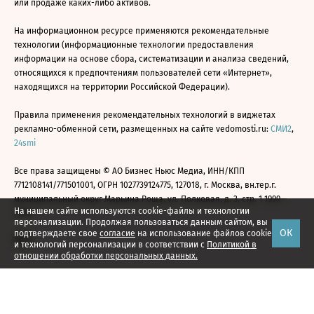
или продаже каких-либо активов.
На информационном ресурсе применяются рекомендательные
технологии (информационные технологии предоставления
информации на основе сбора, систематизации и анализа сведений,
относящихся к предпочтениям пользователей сети «Интернет»,
находящихся на территории Российской Федерации).
Правила применения рекомендательных технологий в виджетах
рекламно-обменной сети, размещенных на сайте vedomosti.ru:
СМИ2
,
24smi
Все права защищены © АО Бизнес Ньюс Медиа, ИНН/КПП
7712108141/771501001, ОГРН 1027739124775, 127018, г. Москва, вн.тер.г.
муниципальный округ Марьина Роща, ул. Полковая, д. 3, стр. 1 1999—
На нашем сайте используются cookie-файлы и технологии
2026
персонализации. Продолжая пользоваться данным сайтом, вы
ОК
подтверждаете свое
согласие
на использование файлов cookie
и технологий персонализации в соответствии с
Политикой в
отношении обработки персональных данных.