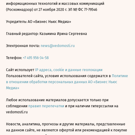
информационных технологий и массовых коммуникаций
(Роскомнадзор) от 27 ноября 2020 г. ЭЛ № ФС 77-79546
Учредитель: АО «Бизнес Ньюс Медиа»
Главный редактор: Казьмина Ирина Сергеевна
Электронная почта:
news@vedomosti.ru
Телефон:
+7 495 956-34-58
Сайт использует
IP адреса, cookie и данные геолокации
Пользователей сайта, условия использования содержатся в
Политике
в отношении обработки персональных данных АО «Бизнес Ньюс
Медиа»
Любое использование материалов допускается только при
соблюдении
правил перепечатки
и при наличии гиперссылки на
vedomosti.ru
Новости, аналитика, прогнозы и другие материалы, представленные
на данном сайте, не являются офертой или рекомендацией к покупке