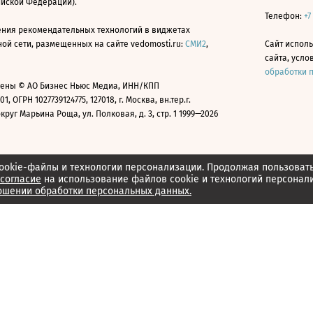
ийской Федерации).
Телефон:
+7
ния рекомендательных технологий в виджетах
й сети, размещенных на сайте vedomosti.ru:
СМИ2
,
Сайт испол
сайта, усл
обработки 
ены © АО Бизнес Ньюс Медиа, ИНН/КПП
01, ОГРН 1027739124775, 127018, г. Москва, вн.тер.г.
уг Марьина Роща, ул. Полковая, д. 3, стр. 1 1999—2026
ookie-файлы и технологии персонализации. Продолжая пользоват
согласие
на использование файлов cookie и технологий персонал
ошении обработки персональных данных.