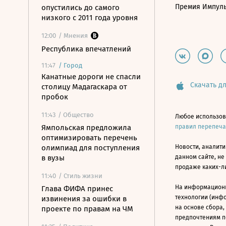
Премия Импул
опустились до самого
низкого с 2011 года уровня
12:00
/ Мнения
Республика впечатлений
11:47
/
Город
Канатные дороги не спасли
Скачать дл
столицу Мадагаскара от
пробок
11:43
/ Общество
Любое использов
Ямпольская предложила
правил перепеч
оптимизировать перечень
олимпиад для поступления
Новости, аналити
в вузы
данном сайте, не
продаже каких-л
11:40
/ Стиль жизни
На информацион
Глава ФИФА принес
технологии (инф
извинения за ошибки в
на основе сбора,
проекте по правам на ЧМ
предпочтениям п