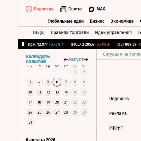
Подписка
Газета
MAX
Глобальные идеи
Бизнес
Экономика
ВЕДЫ
Правила торговли
Идеи управления
Г
Глобальные идеи
Бизнес
Экономик
45%
↑
CNY Бирж.
12,077
+0,73%
↑
IMOEX
2 285,4
-0,71%
↓
RTSI
889,59
-0,
Ситуация на топл
КАЛЕНДАРЬ
Август
СОБЫТИЙ
Пн
Вт
Ср
Чт
Пт
Сб
Вс
1
2
3
4
5
6
7
8
9
10
11
12
13
14
15
16
Подписка
17
18
19
20
21
22
23
24
25
26
27
28
29
30
Реклама
31
РФРИТ
6 августа 2026