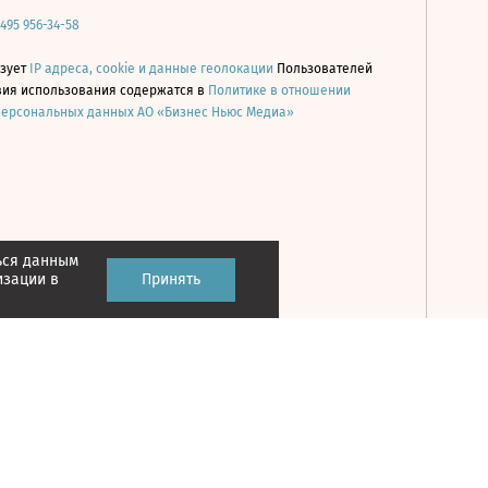
 495 956-34-58
ьзует
IP адреса, cookie и данные геолокации
Пользователей
овия использования содержатся в
Политике в отношении
персональных данных АО «Бизнес Ньюс Медиа»
ься данным
Принять
изации в