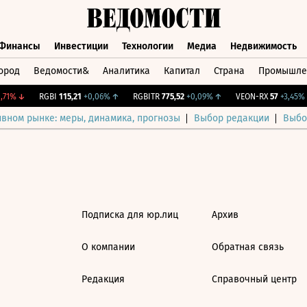
Финансы
Инвестиции
Технологии
Медиа
Недвижимость
ород
Ведомости&
Аналитика
Капитал
Страна
Промышле
а
Финансы
Инвестиции
Технологии
Медиа
Недвижимос
71%
↓
RGBI
115,21
+0,06%
↑
RGBITR
775,52
+0,09%
↑
VEON-RX
57
+3,45%
ивном рынке: меры, динамика, прогнозы
Выбор редакции
Выбо
Подписка для юр.лиц
Архив
О компании
Обратная связь
Редакция
Справочный центр