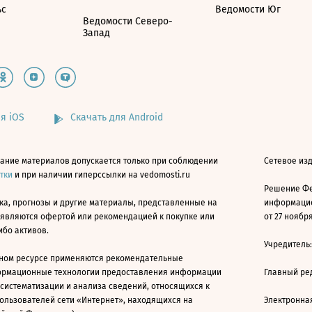
ьс
Ведомости Юг
Ведомости Северо-
Запад
я iOS
Скачать для Android
ание материалов допускается только при соблюдении
Сетевое изд
атки
и при наличии гиперссылки на vedomosti.ru
Решение Фе
ка, прогнозы и другие материалы, представленные на
информацио
 являются офертой или рекомендацией к покупке или
от 27 ноября
ибо активов.
Учредитель
ном ресурсе применяются рекомендательные
ормационные технологии предоставления информации
Главный ре
 систематизации и анализа сведений, относящихся к
ользователей сети «Интернет», находящихся на
Электронна