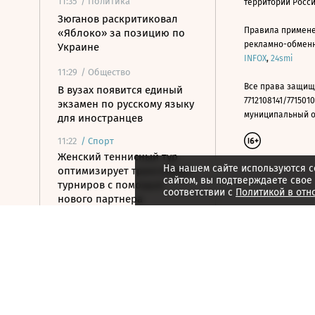
11:35
/ Политика
территории Росс
Зюганов раскритиковал
Правила примене
«Яблоко» за позицию по
рекламно-обменно
Украине
INFOX
,
24smi
11:29
/ Общество
Все права защищ
В вузах появится единый
7712108141/7715010
экзамен по русскому языку
муниципальный окр
для иностранцев
11:22
/
Спорт
Женский теннисный тур
На нашем сайте используются c
оптимизирует трансляции
сайтом, вы подтверждаете свое
турниров с помощью
соответствии с
Политикой в отн
нового партнера
11:17
/ Политика
Путин встретился с
полпредом в ДФО
11:14
/ Технологии
В работе рунета случился
масштабный сбой