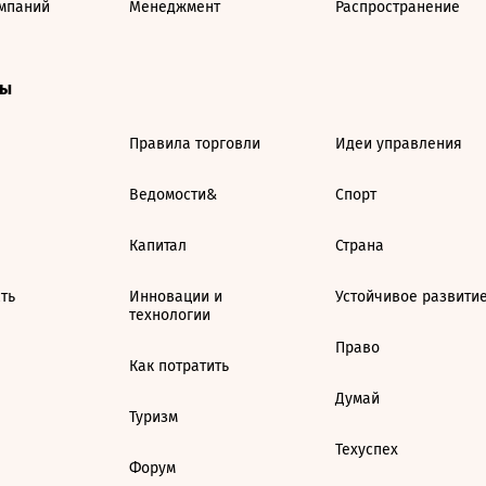
мпаний
Менеджмент
Распространение
ты
Правила торговли
Идеи управления
Ведомости&
Спорт
Капитал
Страна
ть
Инновации и
Устойчивое развити
технологии
Право
Как потратить
Думай
Туризм
Техуспех
Форум