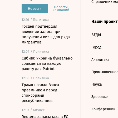
Справочник ко
Новости
Новости
компаний
12:26
/ Политика
Наши проек
Госдеп подтвердил
введение залога при
ВЕДЫ
получении визы для ряда
мигрантов
Город
12:09
/ Политика
Сибига: Украина буквально
Аналитика
сражается за каждую
ракету для Patriot
Промышленнос
12:08
/ Политика
Наука
Трамп назвал Вэнса
преемником перед
спонсорами
Здоровье
республиканцев
Конференции
12:03
/ Бизнес
Reuters: запасы газа в ЕС