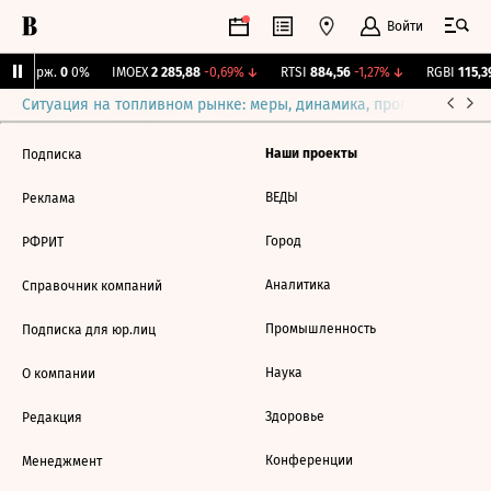
Войти
NY Бирж.
0
0%
IMOEX
2 285,88
-0,69%
↓
RTSI
884,56
-1,27%
↓
RGBI
115,39
Ситуация на топливном рынке: меры, динамика, прогнозы
Выб
Наши проекты
Подписка
ВЕДЫ
Реклама
Город
РФРИТ
Аналитика
Справочник компаний
Промышленность
Подписка для юр.лиц
Наука
О компании
Здоровье
Редакция
Конференции
Менеджмент