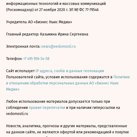
информационных технологий и массовых коммуникаций
(Роскомнадзор) от 27 ноября 2020 г. ЭЛ № ФС 77-79546
Учредитель: АО «Бизнес Ньюс Медиа»
Главный редактор: Казьмина Ирина Сергеевна
Электронная почта:
news@vedomosti.ru
Телефон:
+7 495 956-34-58
Сайт использует
IP адреса, cookie и данные геолокации
Пользователей сайта, условия использования содержатся в
Политике
в отношении обработки персональных данных АО «Бизнес Ньюс
Медиа»
Любое использование материалов допускается только при
соблюдении
правил перепечатки
и при наличии гиперссылки на
vedomosti.ru
Новости, аналитика, прогнозы и другие материалы, представленные
на данном сайте, не являются офертой или рекомендацией к покупке