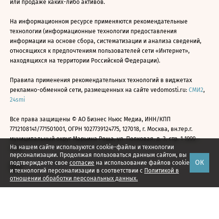
или продаже каких-либо активов.
На информационном ресурсе применяются рекомендательные
технологии (информационные технологии предоставления
информации на основе сбора, систематизации и анализа сведений,
относящихся к предпочтениям пользователей сети «Интернет»,
находящихся на территории Российской Федерации).
Правила применения рекомендательных технологий в виджетах
рекламно-обменной сети, размещенных на сайте vedomosti.ru:
СМИ2
,
24smi
Все права защищены © АО Бизнес Ньюс Медиа, ИНН/КПП
7712108141/771501001, ОГРН 1027739124775, 127018, г. Москва, вн.тер.г.
муниципальный округ Марьина Роща, ул. Полковая, д. 3, стр. 1 1999—
На нашем сайте используются cookie-файлы и технологии
2026
персонализации. Продолжая пользоваться данным сайтом, вы
ОК
подтверждаете свое
согласие
на использование файлов cookie
и технологий персонализации в соответствии с
Политикой в
отношении обработки персональных данных.