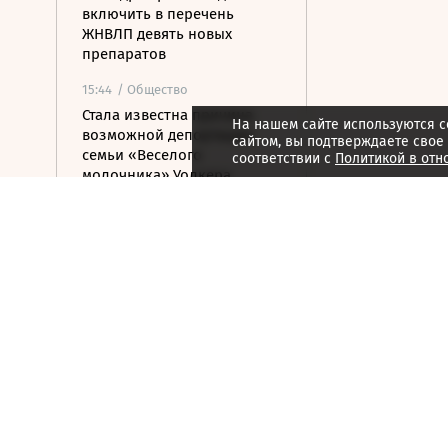
включить в перечень
ЖНВЛП девять новых
препаратов
15:44
/ Общество
Стала известна причина
На нашем сайте используются c
возможной депортации
сайтом, вы подтверждаете свое
семьи «Веселого
соответствии с
Политикой в отн
молочника» Уолкера
15:36
/ Стиль жизни
ISU допустил Валиеву и
Трусову к турнирам в
нейтральном статусе
15:25
/ Политика
Беспилотники атаковали
турецкий сухогруз у
Новороссийска
15:24
/ Бизнес
АНО ЦЭ предложила