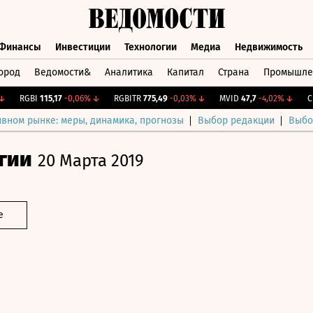
Финансы
Инвестиции
Технологии
Медиа
Недвижимость
ород
Ведомости&
Аналитика
Капитал
Страна
Промышле
а
Финансы
Инвестиции
Технологии
Медиа
Недвижимос
RGBI
115,17
-0,06%
↓
RGBITR
775,49
-0,03%
↓
MVID
47,7
-4,02%
↓
CNY 
ивном рынке: меры, динамика, прогнозы
Выбор редакции
Выбо
гии
20 Марта 2019
е