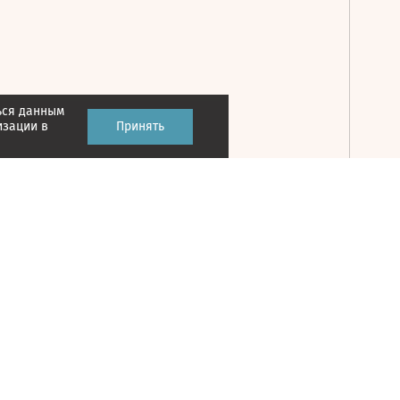
ься данным
Принять
изации в