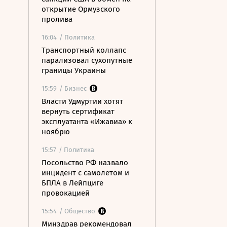
открытие Ормузского
пролива
16:04
/ Политика
Транспортный коллапс
парализовал сухопутные
границы Украины
15:59
/ Бизнес
Власти Удмуртии хотят
вернуть сертификат
эксплуатанта «Ижавиа» к
ноябрю
15:57
/ Политика
Посольство РФ назвало
инцидент с самолетом и
БПЛА в Лейпциге
провокацией
15:54
/ Общество
Минздрав рекомендовал