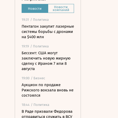
Новости
Новости
компаний
19:31
/ Политика
Пентагон закупит лазерные
системы борьбы с дронами
на $400 млн
19:19
/ Политика
Бессент: США могут
заключить новую мирную
сделку с Ираном 7 или 8
августа
19:00
/ Бизнес
Аукцион по продаже
Рижского вокзала вновь не
состоялся
18:44
/ Политика
В Раде призвали Федорова
отправиться служить в ВСУ