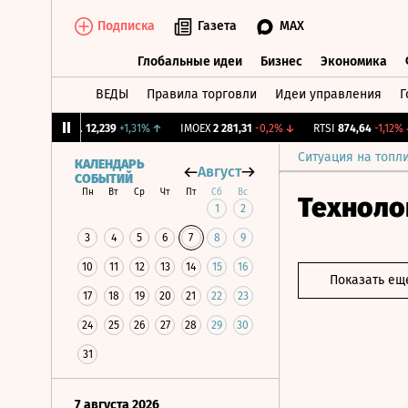
Подписка
Газета
MAX
Глобальные идеи
Бизнес
Экономика
ВЕДЫ
Правила торговли
Идеи управления
Г
Глобальные идеи
Бизнес
Экономик
CNY Бирж.
12,239
+1,31%
↑
IMOEX
2 281,31
-0,2%
↓
RTSI
874,64
-1,12%
↓
Ситуация на топл
КАЛЕНДАРЬ
Август
СОБЫТИЙ
Пн
Вт
Ср
Чт
Пт
Сб
Вс
Техноло
1
2
3
4
5
6
7
8
9
10
11
12
13
14
15
16
Показать ещ
17
18
19
20
21
22
23
24
25
26
27
28
29
30
31
7 августа 2026