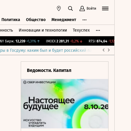
Войти
Политика
Общество
Менеджмент
нность
Инновации и технологии
Техуспех
ть
Политика
Общество
Менеджмент
Бирж.
12,239
+1,31%
↑
IMOEX
2 281,31
-0,2%
↓
RTSI
874,64
-1,12%
↓
RGBI
ры в Госдуму: каким был и будет российский парламент
Война н
Ведомости. Капитал