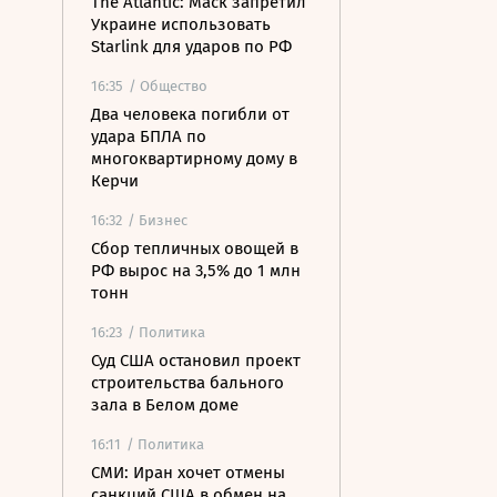
The Atlantic: Маск запретил
Украине использовать
Starlink для ударов по РФ
16:35
/ Общество
Два человека погибли от
удара БПЛА по
многоквартирному дому в
Керчи
16:32
/ Бизнес
Сбор тепличных овощей в
РФ вырос на 3,5% до 1 млн
тонн
16:23
/ Политика
Суд США остановил проект
строительства бального
зала в Белом доме
16:11
/ Политика
СМИ: Иран хочет отмены
санкций США в обмен на