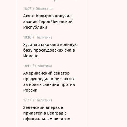
18:27
/ Общество
Ахмат Кадыров получил
звание Героя Чеченской
Республики
18:16
/ Политика
Хуситы атаковали военную
базу просаудовских сил в
Йемене
18:11
/ Политика
Американский сенатор
предупредил о рисках из-
за новых санкций против
России
17:47
/ Политика
Зеленский впервые
прилетел в Белград с
официальным визитом