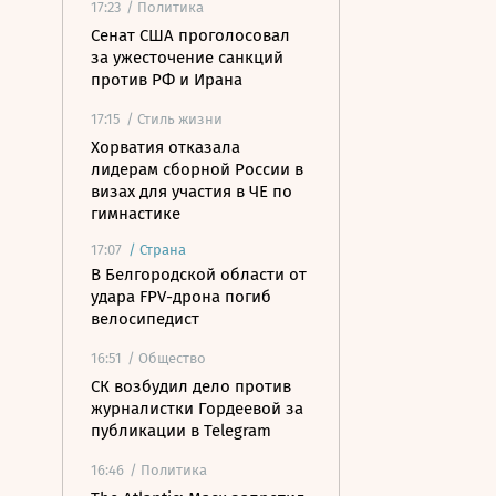
17:23
/ Политика
Сенат США проголосовал
за ужесточение санкций
против РФ и Ирана
17:15
/ Стиль жизни
Хорватия отказала
лидерам сборной России в
визах для участия в ЧЕ по
гимнастике
17:07
/
Страна
В Белгородской области от
удара FPV-дрона погиб
велосипедист
16:51
/ Общество
СК возбудил дело против
журналистки Гордеевой за
публикации в Telegram
16:46
/ Политика