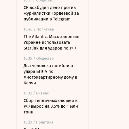
16:51
/ Общество
СК возбудил дело против
журналистки Гордеевой за
публикации в Telegram
16:46
/ Политика
The Atlantic: Маск запретил
Украине использовать
Starlink для ударов по РФ
16:35
/ Общество
Два человека погибли от
удара БПЛА по
многоквартирному дому в
Керчи
16:32
/ Бизнес
Сбор тепличных овощей в
РФ вырос на 3,5% до 1 млн
тонн
16:23
/ Политика