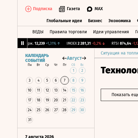
Подписка
Газета
MAX
Глобальные идеи
Бизнес
Экономика
ВЕДЫ
Правила торговли
Идеи управления
Г
Глобальные идеи
Бизнес
Экономик
↓
CNY Бирж.
12,239
+1,31%
↑
IMOEX
2 281,31
-0,2%
↓
RTSI
874,64
-1,12%
Ситуация на топл
КАЛЕНДАРЬ
Август
СОБЫТИЙ
Пн
Вт
Ср
Чт
Пт
Сб
Вс
Техноло
1
2
3
4
5
6
7
8
9
10
11
12
13
14
15
16
Показать ещ
17
18
19
20
21
22
23
24
25
26
27
28
29
30
31
7 августа 2026