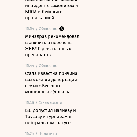
инцидент с самолетом и
БПЛА в Лейпциге
провокацией
15:54
/ Общество
Минздрав рекомендовал
включить в перечень
ЖНВЛП девять новых
препаратов
15:44
/ Общество
Стала известна причина
возможной депортации
семьи «Веселого
молочника» Уолкера
15:36
/ Стиль жизни
ISU допустил Валиеву и
Трусову к турнирам в
нейтральном статусе
15:25
/ Политика