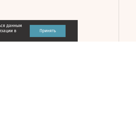
ься данным
Принять
изации в