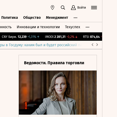
Войти
Политика
Общество
Менеджмент
нность
Инновации и технологии
Техуспех
ть
Политика
Общество
Менеджмент
Y Бирж.
12,239
+1,31%
↑
IMOEX
2 281,31
-0,2%
↓
RTSI
874,64
-1,12%
↓
RG
ры в Госдуму: каким был и будет российский парламент
Война н
Ведомости. Правила торговли