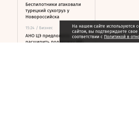
Беспилотники атаковали
турецкий сухогруз у
Новороссийска
На нашем сайте используются c
15:24
/ Бизнес
сайтом, вы подтверждаете свое
АНО ЦЭ предложила
соответствии с
Политикой в отн
расширить поддержку ИИ-
решений для МСП
15:15
/ Инвестиции
Чистая прибыль Ozon по
РСБУ за первое полугодие
составила 15 млрд рублей
15:14
/
Спорт
Все на одного: зачем в
мужском теннисе готовят
реформу парного разряда
15:08
/ Финансы
ЦБ повысил курс доллара
на выходные