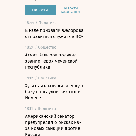
Новости
Новости
компаний
18:44
/ Политика
В Раде призвали Федорова
отправиться служить в ВСУ
18:27
/ Общество
Ахмат Кадыров получил
звание Героя Чеченской
Республики
18:16
/ Политика
Хуситы атаковали военную
базу просаудовских сил в
Йемене
18:11
/ Политика
Американский сенатор
предупредил о рисках из-
за новых санкций против
России