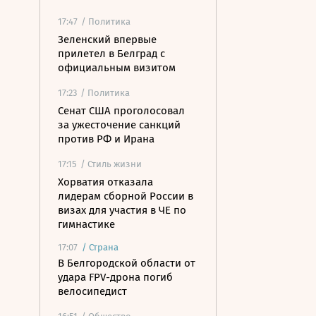
17:47
/ Политика
Зеленский впервые
прилетел в Белград с
официальным визитом
17:23
/ Политика
Сенат США проголосовал
за ужесточение санкций
против РФ и Ирана
17:15
/ Стиль жизни
Хорватия отказала
лидерам сборной России в
визах для участия в ЧЕ по
гимнастике
17:07
/
Страна
В Белгородской области от
удара FPV-дрона погиб
велосипедист