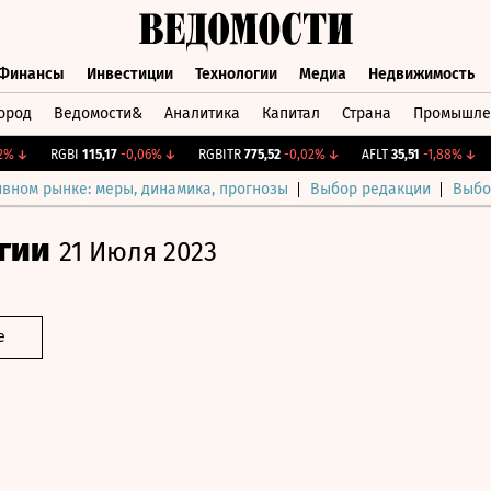
Финансы
Инвестиции
Технологии
Медиа
Недвижимость
ород
Ведомости&
Аналитика
Капитал
Страна
Промышле
а
Финансы
Инвестиции
Технологии
Медиа
Недвижимос
↓
RGBI
115,17
-0,06%
↓
RGBITR
775,52
-0,02%
↓
AFLT
35,51
-1,88%
↓
CN
ивном рынке: меры, динамика, прогнозы
Выбор редакции
Выбо
гии
21 Июля 2023
е