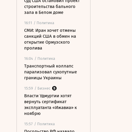
Суд США остановил проект
строительства бального
зала в Белом доме
16:11
/ Политика
СМИ: Иран хочет отмены
санкций США в обмен на
открытие Ормузского
пролива
16:04
/ Политика
Транспортный коллапс
парализовал сухопутные
границы Украины
15:59
/ Бизнес
Власти Удмуртии хотят
вернуть сертификат
эксплуатанта «Ижавиа» к
ноябрю
15:57
/ Политика
Посольство РФ назвало