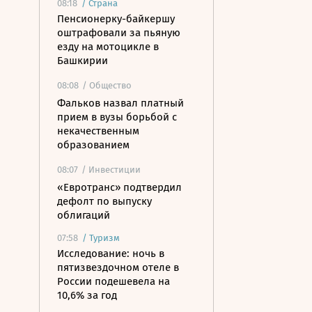
08:18
/
Страна
Пенсионерку-байкершу
оштрафовали за пьяную
езду на мотоцикле в
Башкирии
08:08
/ Общество
Фальков назвал платный
прием в вузы борьбой с
некачественным
образованием
08:07
/ Инвестиции
«Евротранс» подтвердил
дефолт по выпуску
облигаций
07:58
/
Туризм
Исследование: ночь в
пятизвездочном отеле в
России подешевела на
10,6% за год