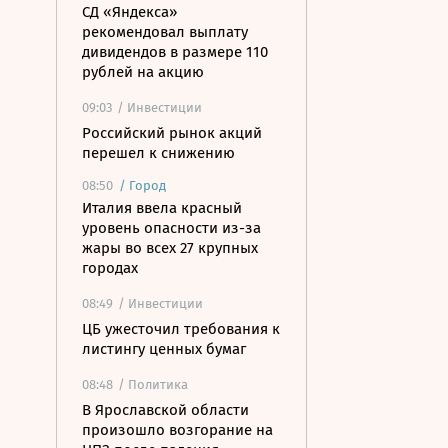
СД «Яндекса»
рекомендовал выплату
дивидендов в размере 110
рублей на акцию
09:03
/ Инвестиции
Российский рынок акций
перешел к снижению
08:50
/
Город
Италия ввела красный
уровень опасности из-за
жары во всех 27 крупных
городах
08:49
/ Инвестиции
ЦБ ужесточил требования к
листингу ценных бумаг
08:48
/ Политика
В Ярославской области
произошло возгорание на