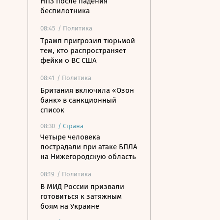
НПЗ после падения
беспилотника
08:45
/ Политика
Трамп пригрозил тюрьмой
тем, кто распространяет
фейки о ВС США
08:41
/ Политика
Британия включила «Озон
банк» в санкционный
список
08:30
/
Страна
Четыре человека
пострадали при атаке БПЛА
на Нижегородскую область
08:19
/ Политика
В МИД России призвали
готовиться к затяжным
боям на Украине