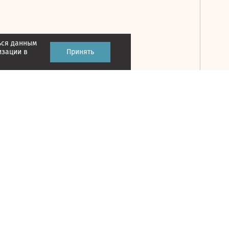
ься данным
Принять
изации в