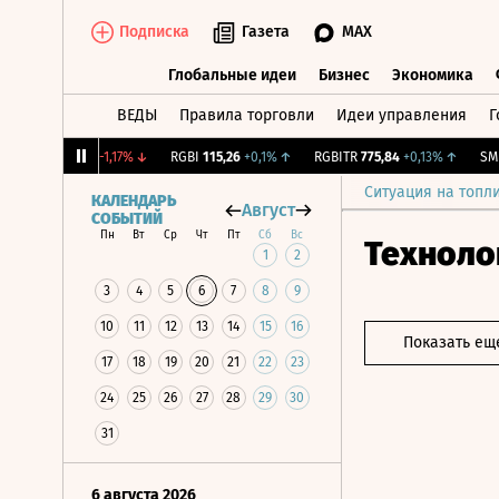
Подписка
Газета
MAX
Глобальные идеи
Бизнес
Экономика
ВЕДЫ
Правила торговли
Идеи управления
Г
Глобальные идеи
Бизнес
Экономик
RTSI
885,48
-1,17%
↓
RGBI
115,26
+0,1%
↑
RGBITR
775,84
+0,13%
↑
SMLT
3
Ситуация на топл
КАЛЕНДАРЬ
Август
СОБЫТИЙ
Пн
Вт
Ср
Чт
Пт
Сб
Вс
Техноло
1
2
3
4
5
6
7
8
9
10
11
12
13
14
15
16
Показать ещ
17
18
19
20
21
22
23
24
25
26
27
28
29
30
31
6 августа 2026