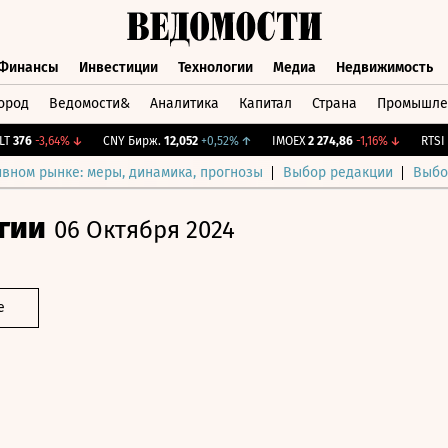
Финансы
Инвестиции
Технологии
Медиа
Недвижимость
ород
Ведомости&
Аналитика
Капитал
Страна
Промышле
а
Финансы
Инвестиции
Технологии
Медиа
Недвижимос
76
-3,64%
↓
CNY Бирж.
12,052
+0,52%
↑
IMOEX
2 274,86
-1,16%
↓
RTSI
885
ивном рынке: меры, динамика, прогнозы
Выбор редакции
Выбо
гии
06 Октября 2024
е