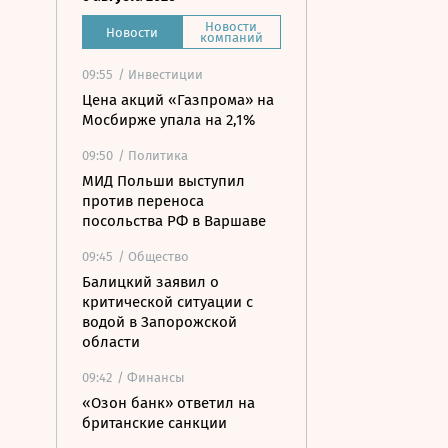
Новости
Новости
компаний
09:55
/ Инвестиции
Цена акций «Газпрома» на
Мосбирже упала на 2,1%
09:50
/ Политика
МИД Польши выступил
против переноса
посольства РФ в Варшаве
09:45
/ Общество
Балицкий заявил о
критической ситуации с
водой в Запорожской
области
09:42
/ Финансы
«Озон банк» ответил на
британские санкции