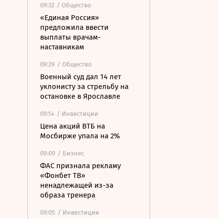
09:32
/ Общество
«Единая Россия»
предложила ввести
выплаты врачам-
наставникам
09:29
/ Общество
Военный суд дал 14 лет
уклонисту за стрельбу на
остановке в Ярославле
09:14
/ Инвестиции
Цена акций ВТБ на
Мосбирже упала на 2%
09:09
/ Бизнес
ФАС признала рекламу
«Фонбет ТВ»
ненадлежащей из-за
образа тренера
09:05
/ Инвестиции