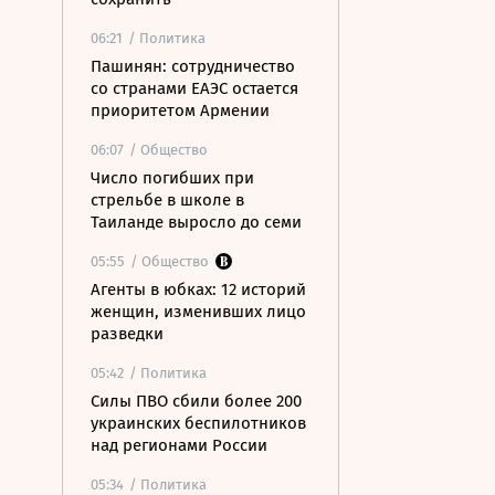
06:21
/ Политика
Пашинян: сотрудничество
со странами ЕАЭС остается
приоритетом Армении
06:07
/ Общество
Число погибших при
стрельбе в школе в
Таиланде выросло до семи
05:55
/ Общество
Агенты в юбках: 12 историй
женщин, изменивших лицо
разведки
05:42
/ Политика
Силы ПВО сбили более 200
украинских беспилотников
над регионами России
05:34
/ Политика