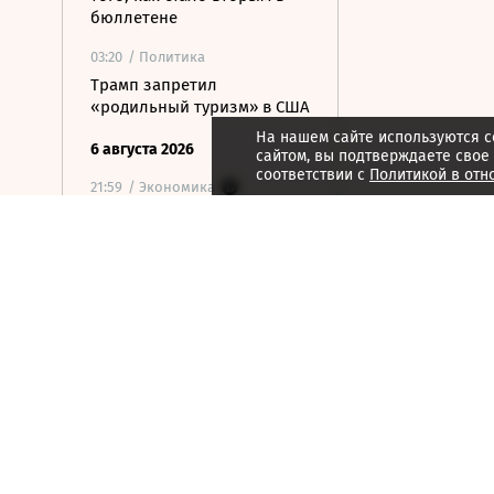
бюллетене
03:20
/ Политика
Трамп запретил
«родильный туризм» в США
На нашем сайте используются c
6 августа 2026
сайтом, вы подтверждаете свое
соответствии с
Политикой в отн
21:59
/ Экономика
ТПП предложила изменить
процедуру банкротства для
пострадавших от БПЛА
селлеров
21:55
/ Политика
Только два из трех
депутатов-
самовыдвиженцев собрали
подписи на думские
выборы
21:53
/ Политика