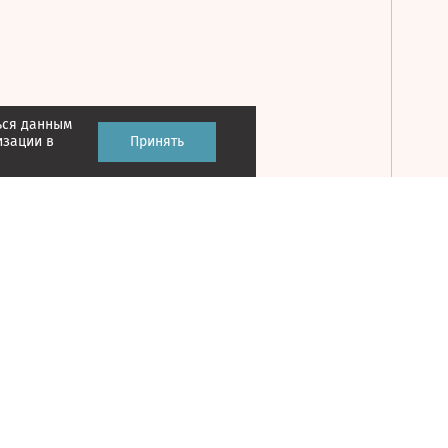
ься данным
Принять
изации в