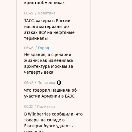
криптообменниках
06:49
/ Политика
ТАСС: хакеры в России
нашли материалы об
атаках ВСУ на нефтяные
терминалы
06:46
/
Город
Не здания, а сценарии
жизни: как изменилась
архитектура Москвы за
четверть века
06:42
/ Политика
Что говорил Пашинян об
участии Армении в ЕАЭС
06:32
/ Политика
В Wildberries сообщили, что
товары на складе в
Екатеринбурге удалось
сохранить