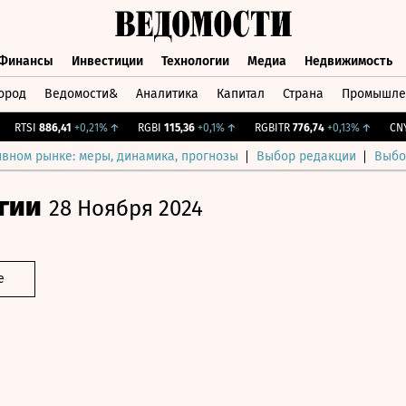
Финансы
Инвестиции
Технологии
Медиа
Недвижимость
ород
Ведомости&
Аналитика
Капитал
Страна
Промышле
а
Финансы
Инвестиции
Технологии
Медиа
Недвижимос
RTSI
886,41
+0,21%
↑
RGBI
115,36
+0,1%
↑
RGBITR
776,74
+0,13%
↑
CNY Б
ивном рынке: меры, динамика, прогнозы
Выбор редакции
Выбо
гии
28 Ноября 2024
е