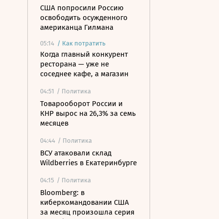
США попросили Россию
освободить осужденного
американца Гилмана
05:14
/
Как потратить
Когда главный конкурент
ресторана — уже не
соседнее кафе, а магазин
04:51
/ Политика
Товарооборот России и
КНР вырос на 26,3% за семь
месяцев
04:44
/ Политика
ВСУ атаковали склад
Wildberries в Екатеринбурге
04:15
/ Политика
Bloomberg: в
киберкомандовании США
за месяц произошла серия