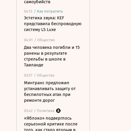
самоубийств
04:13
/
Как потратить
Эстетика звука: KEF
представила беспроводную
систему LS Luxe
04:01
/ Общество
Два человека погибли и 15
ранены в результате
стрельбы в школе в
Таиланде
03:57
/ Общество
Минтранс предложил
устанавливать защиту от
беспилотных атак при
ремонте дорог
03:42
/ Политика
«Яблоко» подверглось
серьезной критике после
того, как стало вторым в