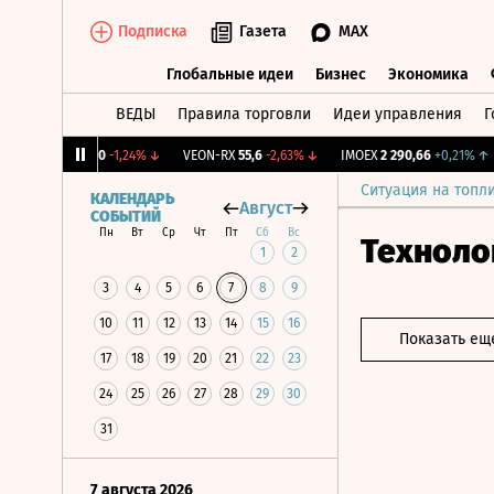
Подписка
Газета
MAX
Глобальные идеи
Бизнес
Экономика
ВЕДЫ
Правила торговли
Идеи управления
Г
Глобальные идеи
Бизнес
Экономик
%
BRZL
1 430
-1,24%
↓
VEON-RX
55,6
-2,63%
↓
IMOEX
2 290,66
+0,21%
↑
Ситуация на топл
КАЛЕНДАРЬ
Август
СОБЫТИЙ
Пн
Вт
Ср
Чт
Пт
Сб
Вс
Техноло
1
2
3
4
5
6
7
8
9
10
11
12
13
14
15
16
Показать ещ
17
18
19
20
21
22
23
24
25
26
27
28
29
30
31
7 августа 2026