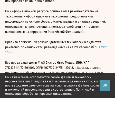
или продаже каких-либо активов.
На информационном ресурсе применяются рекомендательные
технологии (информационные технологии предоставления
информации на основе сбора, систематизации и анализа сведений,
относящихся к предпочтениям пользователей сети «Интернет»,
находящихся на территории Российской Федерации).
Правила применения рекомендательных технологий в виджетах
рекламно-обменной сети, размещенных на сайте vedomosti.ru:
СМИ2
,
24smi
Все права защищены © АО Бизнес Ньюс Медиа, ИНН/КПП
7712108141/771501001, ОГРН 1027739124775, 127018, г. Москва, вн.тер.г.
муниципальный округ Марьина Роща, ул. Полковая, д. 3, стр. 1 1999—
На нашем сайте используются cookie-файлы и технологии
2026
персонализации. Продолжая пользоваться данным сайтом, вы
ОК
подтверждаете свое
согласие
на использование файлов cookie
и технологий персонализации в соответствии с
Политикой в
отношении обработки персональных данных.