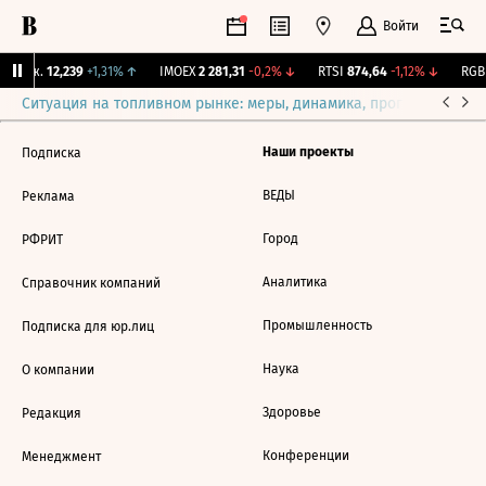
Войти
 Бирж.
12,239
+1,31%
↑
IMOEX
2 281,31
-0,2%
↓
RTSI
874,64
-1,12%
↓
RGBI
Ситуация на топливном рынке: меры, динамика, прогнозы
Выб
Наши проекты
Подписка
ВЕДЫ
Реклама
Город
РФРИТ
Аналитика
Справочник компаний
Промышленность
Подписка для юр.лиц
Наука
О компании
Здоровье
Редакция
Конференции
Менеджмент