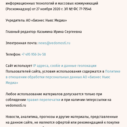
информационных технологий и массовых коммуникаций
(Роскомнадзор) от 27 ноября 2020 г. ЭЛ № ФС 77-79546
Учредитель: АО «Бизнес Ньюс Медиа»
Главный редактор: Казьмина Ирина Сергеевна
Электронная почта:
news@vedomosti.ru
Телефон:
+7 495 956-34-58
Сайт использует
IP адреса, cookie и данные геолокации
Пользователей сайта, условия использования содержатся в
Политике
в отношении обработки персональных данных АО «Бизнес Ньюс
Медиа»
Любое использование материалов допускается только при
соблюдении
правил перепечатки
и при наличии гиперссылки на
vedomosti.ru
Новости, аналитика, прогнозы и другие материалы, представленные
на данном сайте, не являются офертой или рекомендацией к покупке