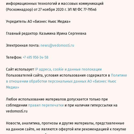
информационных технологий и массовых коммуникаций
(Роскомнадзор) от 27 ноября 2020 г. ЭЛ № ФС 77-79546
Учредитель: АО «Бизнес Ньюс Медиа»
Главный редактор: Казьмина Ирина Сергеевна
Электронная почта:
news@vedomosti.ru
Телефон:
+7 495 956-34-58
Сайт использует
IP адреса, cookie и данные геолокации
Пользователей сайта, условия использования содержатся в
Политике
в отношении обработки персональных данных АО «Бизнес Ньюс
Медиа»
Любое использование материалов допускается только при
соблюдении
правил перепечатки
и при наличии гиперссылки на
vedomosti.ru
Новости, аналитика, прогнозы и другие материалы, представленные
на данном сайте, не являются офертой или рекомендацией к покупке