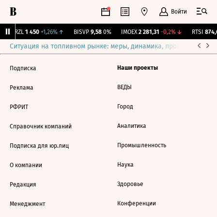
Войти
BRZL
1 450
+1,26%
↑
BISVP
9,58
0%
IMOEX
2 281,31
-0,2%
↓
RTSI
874,
Ситуация на топливном рынке: меры, динамика, прогнозы
Выб
Наши проекты
Подписка
ВЕДЫ
Реклама
Город
РФРИТ
Аналитика
Справочник компаний
Промышленность
Подписка для юр.лиц
Наука
О компании
Здоровье
Редакция
Конференции
Менеджмент