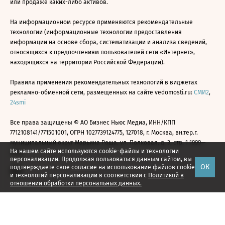
или продаже каких-либо активов.
На информационном ресурсе применяются рекомендательные
технологии (информационные технологии предоставления
информации на основе сбора, систематизации и анализа сведений,
относящихся к предпочтениям пользователей сети «Интернет»,
находящихся на территории Российской Федерации).
Правила применения рекомендательных технологий в виджетах
рекламно-обменной сети, размещенных на сайте vedomosti.ru:
СМИ2
,
24smi
Все права защищены © АО Бизнес Ньюс Медиа, ИНН/КПП
7712108141/771501001, ОГРН 1027739124775, 127018, г. Москва, вн.тер.г.
муниципальный округ Марьина Роща, ул. Полковая, д. 3, стр. 1 1999—
На нашем сайте используются cookie-файлы и технологии
2026
персонализации. Продолжая пользоваться данным сайтом, вы
ОК
подтверждаете свое
согласие
на использование файлов cookie
и технологий персонализации в соответствии с
Политикой в
отношении обработки персональных данных.