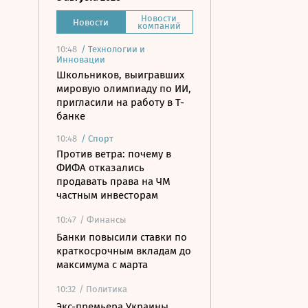
Новости
Новости
компаний
10:48
/
Технологии и
Инновации
Школьников, выигравших
мировую олимпиаду по ИИ,
пригласили на работу в Т-
банке
10:48
/
Спорт
Против ветра: почему в
ФИФА отказались
продавать права на ЧМ
частным инвесторам
10:47
/ Финансы
Банки повысили ставки по
краткосрочным вкладам до
максимума с марта
10:32
/ Политика
Экс-премьера Украины