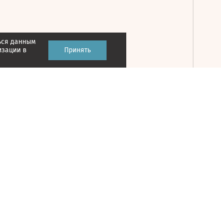
ься данным
Принять
изации в