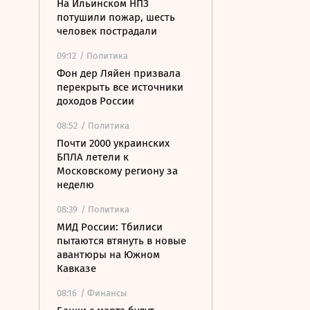
На Ильинском НПЗ
потушили пожар, шесть
человек пострадали
09:12
/ Политика
Фон дер Ляйен призвала
перекрыть все источники
доходов России
08:52
/ Политика
Почти 2000 украинских
БПЛА летели к
Московскому региону за
неделю
08:39
/ Политика
МИД России: Тбилиси
пытаются втянуть в новые
авантюры на Южном
Кавказе
08:16
/ Финансы