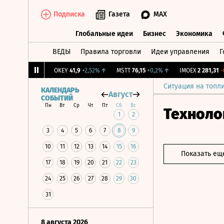
Подписка
Газета
MAX
Глобальные идеи
Бизнес
Экономика
ВЕДЫ
Правила торговли
Идеи управления
Г
Глобальные идеи
Бизнес
Экономик
,239
+1,31%
↑
OKEY
41,9
+2,52%
↑
MSTT
76,15
+0,2%
↑
IMOEX
2 281,31
-0,2
Ситуация на топл
КАЛЕНДАРЬ
Август
СОБЫТИЙ
Пн
Вт
Ср
Чт
Пт
Сб
Вс
Техноло
1
2
3
4
5
6
7
8
9
10
11
12
13
14
15
16
Показать ещ
17
18
19
20
21
22
23
24
25
26
27
28
29
30
31
8 августа 2026