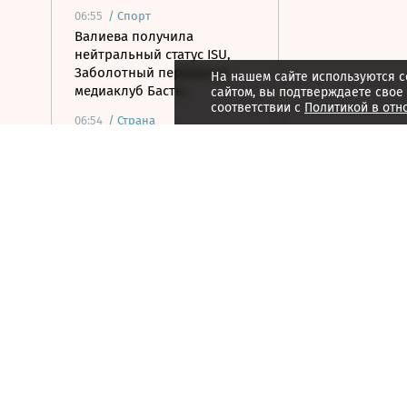
06:55
/
Спорт
Валиева получила
нейтральный статус ISU,
Заболотный перешел в
На нашем сайте используются c
медиаклуб Басты
сайтом, вы подтверждаете свое
соответствии с
Политикой в отн
06:54
/
Страна
Два человека погибли при
столкновении катеров на
Волге
06:45
/ Бизнес
Из-за жары Европа
выкачала из хранилищ
рекордный объем газа
06:22
/ Общество
Преемник Трампа и новый
город в Сибири. Помните
ли вы события 3–8 августа?
06:21
/ Политика