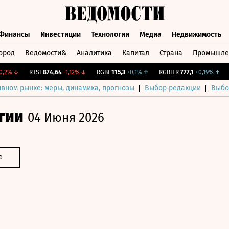
Финансы
Инвестиции
Технологии
Медиа
Недвижимость
ород
Ведомости&
Аналитика
Капитал
Страна
Промышле
а
Финансы
Инвестиции
Технологии
Медиа
Недвижимос
%
↓
RTSI
874,64
-1,12%
↓
RGBI
115,3
+0,1%
↑
RGBITR
777,1
+0,19%
↑
CN
ивном рынке: меры, динамика, прогнозы
Выбор редакции
Выбо
гии
04 Июня 2026
е