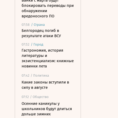
Банки с марта будут
блокировать переводы при
обнаружении
вредоносного ПО
07:58
/
Страна
Белгородец погиб в
результате атаки ВСУ
07:52
/
Город
Гастрономия, история
литературы и
экзистенциализм: книжные
новинки лета
07:42
/ Политика
Какие законы вступили в
силу в августе
07:12
/ Общество
Осенние каникулы у
школьников будут длиться
дольше зимних