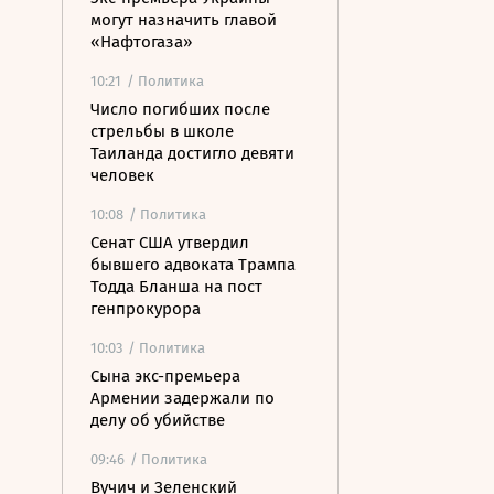
могут назначить главой
«Нафтогаза»
10:21
/ Политика
Число погибших после
стрельбы в школе
Таиланда достигло девяти
человек
10:08
/ Политика
Сенат США утвердил
бывшего адвоката Трампа
Тодда Бланша на пост
генпрокурора
10:03
/ Политика
Сына экс-премьера
Армении задержали по
делу об убийстве
09:46
/ Политика
Вучич и Зеленский