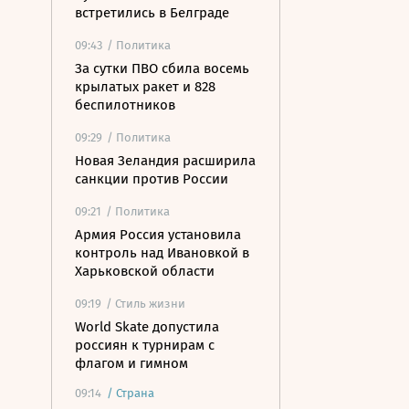
встретились в Белграде
09:43
/ Политика
За сутки ПВО сбила восемь
крылатых ракет и 828
беспилотников
09:29
/ Политика
Новая Зеландия расширила
санкции против России
09:21
/ Политика
Армия Россия установила
контроль над Ивановкой в
Харьковской области
09:19
/ Стиль жизни
World Skate допустила
россиян к турнирам с
флагом и гимном
09:14
/
Страна