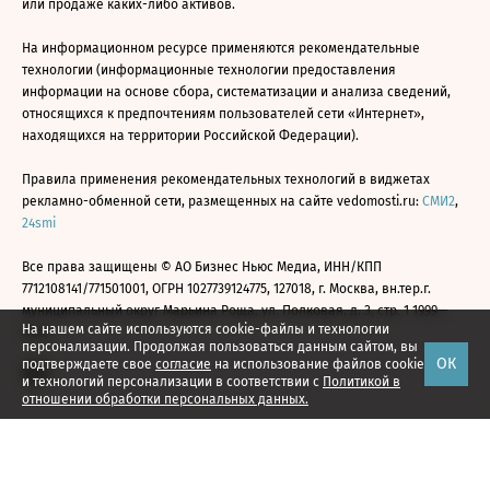
или продаже каких-либо активов.
На информационном ресурсе применяются рекомендательные
технологии (информационные технологии предоставления
информации на основе сбора, систематизации и анализа сведений,
относящихся к предпочтениям пользователей сети «Интернет»,
находящихся на территории Российской Федерации).
Правила применения рекомендательных технологий в виджетах
рекламно-обменной сети, размещенных на сайте vedomosti.ru:
СМИ2
,
24smi
Все права защищены © АО Бизнес Ньюс Медиа, ИНН/КПП
7712108141/771501001, ОГРН 1027739124775, 127018, г. Москва, вн.тер.г.
муниципальный округ Марьина Роща, ул. Полковая, д. 3, стр. 1 1999—
На нашем сайте используются cookie-файлы и технологии
2026
персонализации. Продолжая пользоваться данным сайтом, вы
ОК
подтверждаете свое
согласие
на использование файлов cookie
и технологий персонализации в соответствии с
Политикой в
отношении обработки персональных данных.