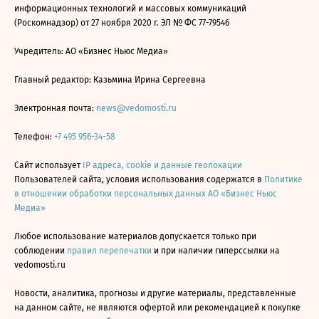
информационных технологий и массовых коммуникаций
(Роскомнадзор) от 27 ноября 2020 г. ЭЛ № ФС 77-79546
Учредитель: АО «Бизнес Ньюс Медиа»
Главный редактор: Казьмина Ирина Сергеевна
Электронная почта:
news@vedomosti.ru
Телефон:
+7 495 956-34-58
Сайт использует
IP адреса, cookie и данные геолокации
Пользователей сайта, условия использования содержатся в
Политике
в отношении обработки персональных данных АО «Бизнес Ньюс
Медиа»
Любое использование материалов допускается только при
соблюдении
правил перепечатки
и при наличии гиперссылки на
vedomosti.ru
Новости, аналитика, прогнозы и другие материалы, представленные
на данном сайте, не являются офертой или рекомендацией к покупке