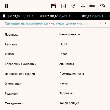
Войти
NY Бирж.
11,99
+0,33%
↑
IMOEX
2 301,65
+1,43%
↑
RTSI
895,93
+1,68%
↑
R
Ситуация на топливном рынке: меры, динамика, прогнозы
Выб
Наши проекты
Подписка
ВЕДЫ
Реклама
Город
РФРИТ
Аналитика
Справочник компаний
Промышленность
Подписка для юр.лиц
Наука
О компании
Здоровье
Редакция
Конференции
Менеджмент