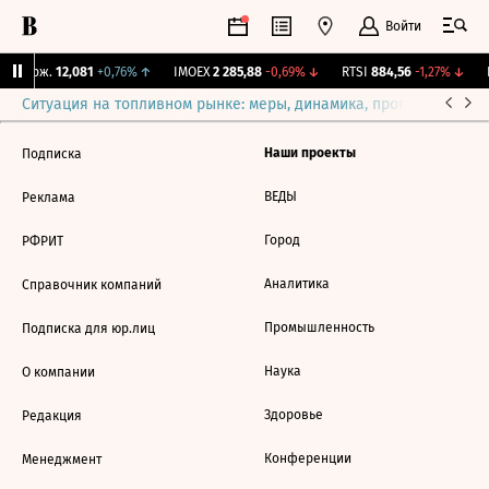
Войти
Y Бирж.
12,081
+0,76%
↑
IMOEX
2 285,88
-0,69%
↓
RTSI
884,56
-1,27%
↓
R
Ситуация на топливном рынке: меры, динамика, прогнозы
Выб
Наши проекты
Подписка
ВЕДЫ
Реклама
Город
РФРИТ
Аналитика
Справочник компаний
Промышленность
Подписка для юр.лиц
Наука
О компании
Здоровье
Редакция
Конференции
Менеджмент