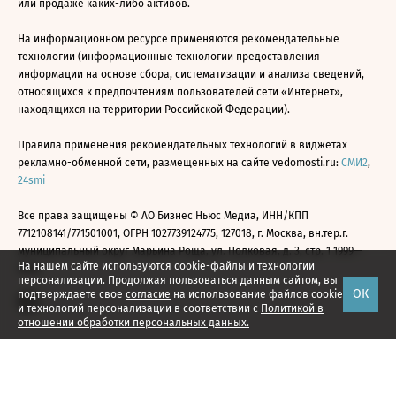
или продаже каких-либо активов.
На информационном ресурсе применяются рекомендательные
технологии (информационные технологии предоставления
информации на основе сбора, систематизации и анализа сведений,
относящихся к предпочтениям пользователей сети «Интернет»,
находящихся на территории Российской Федерации).
Правила применения рекомендательных технологий в виджетах
рекламно-обменной сети, размещенных на сайте vedomosti.ru:
СМИ2
,
24smi
Все права защищены © АО Бизнес Ньюс Медиа, ИНН/КПП
7712108141/771501001, ОГРН 1027739124775, 127018, г. Москва, вн.тер.г.
муниципальный округ Марьина Роща, ул. Полковая, д. 3, стр. 1 1999—
На нашем сайте используются cookie-файлы и технологии
2026
персонализации. Продолжая пользоваться данным сайтом, вы
ОК
подтверждаете свое
согласие
на использование файлов cookie
и технологий персонализации в соответствии с
Политикой в
отношении обработки персональных данных.