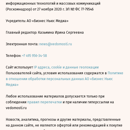
информационных технологий и массовых коммуникаций
(Роскомнадзор) от 27 ноября 2020 г. ЭЛ № ФС 77-79546
Учредитель: АО «Бизнес Ньюс Медиа»
Главный редактор: Казьмина Ирина Сергеевна
Электронная почта:
news@vedomosti.ru
Телефон:
+7 495 956-34-58
Сайт использует
IP адреса, cookie и данные геолокации
Пользователей сайта, условия использования содержатся в
Политике
в отношении обработки персональных данных АО «Бизнес Ньюс
Медиа»
Любое использование материалов допускается только при
соблюдении
правил перепечатки
и при наличии гиперссылки на
vedomosti.ru
Новости, аналитика, прогнозы и другие материалы, представленные
на данном сайте, не являются офертой или рекомендацией к покупке