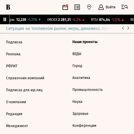
Войти
NY Бирж.
12,239
+1,31%
↑
IMOEX
2 281,31
-0,2%
↓
RTSI
874,64
-1,12%
↓
RG
Ситуация на топливном рынке: меры, динамика, прогнозы
Выб
Наши проекты
Подписка
ВЕДЫ
Реклама
Город
РФРИТ
Аналитика
Справочник компаний
Промышленность
Подписка для юр.лиц
Наука
О компании
Здоровье
Редакция
Конференции
Менеджмент