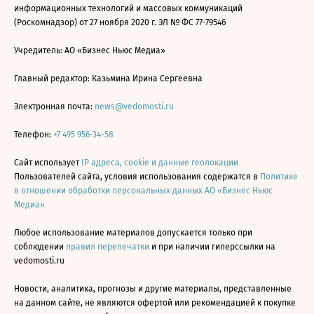
информационных технологий и массовых коммуникаций
(Роскомнадзор) от 27 ноября 2020 г. ЭЛ № ФС 77-79546
Учредитель: АО «Бизнес Ньюс Медиа»
Главный редактор: Казьмина Ирина Сергеевна
Электронная почта:
news@vedomosti.ru
Телефон:
+7 495 956-34-58
Сайт использует
IP адреса, cookie и данные геолокации
Пользователей сайта, условия использования содержатся в
Политике
в отношении обработки персональных данных АО «Бизнес Ньюс
Медиа»
Любое использование материалов допускается только при
соблюдении
правил перепечатки
и при наличии гиперссылки на
vedomosti.ru
Новости, аналитика, прогнозы и другие материалы, представленные
на данном сайте, не являются офертой или рекомендацией к покупке