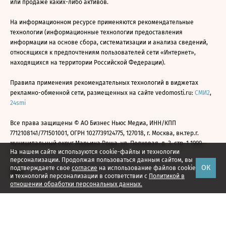
или продаже каких-либо активов.
На информационном ресурсе применяются рекомендательные
технологии (информационные технологии предоставления
информации на основе сбора, систематизации и анализа сведений,
относящихся к предпочтениям пользователей сети «Интернет»,
находящихся на территории Российской Федерации).
Правила применения рекомендательных технологий в виджетах
рекламно-обменной сети, размещенных на сайте vedomosti.ru:
СМИ2
,
24smi
Все права защищены © АО Бизнес Ньюс Медиа, ИНН/КПП
7712108141/771501001, ОГРН 1027739124775, 127018, г. Москва, вн.тер.г.
муниципальный округ Марьина Роща, ул. Полковая, д. 3, стр. 1 1999—
На нашем сайте используются cookie-файлы и технологии
2026
персонализации. Продолжая пользоваться данным сайтом, вы
ОК
подтверждаете свое
согласие
на использование файлов cookie
и технологий персонализации в соответствии с
Политикой в
отношении обработки персональных данных.