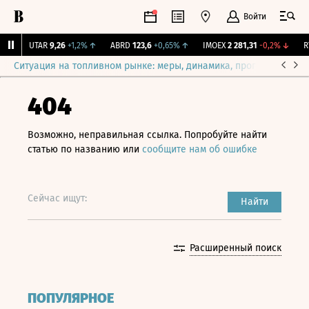
Войти
↑
UTAR
9,26
+1,2%
↑
ABRD
123,6
+0,65%
↑
IMOEX
2 281,31
-0,2%
↓
RTS
Ситуация на топливном рынке: меры, динамика, прогнозы
Выб
404
Возможно, неправильная ссылка. Попробуйте найти
статью по названию или
сообщите нам об ошибке
Сейчас ищут:
Найти
Расширенный поиск
ПОПУЛЯРНОЕ