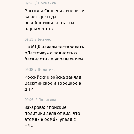
09:26
/ Политика
Россия и Словения впервые
за четыре года
возобновили контакты
парламентов
09:23
/ Бизнес
На МЦК начали тестировать
«Ласточку» с полностью
беспилотным управлением
09:18
/ Политика
Российские войска заняли
Васютинское и Торецкое в
ДНР
09:05
/ Политика
Захарова: японские
политики делают вид, что
атомные бомбы упали с
НЛО