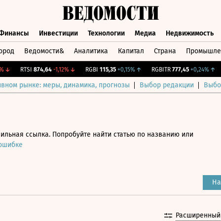
Финансы
Инвестиции
Технологии
Медиа
Недвижимость
ород
Ведомости&
Аналитика
Капитал
Страна
Промышле
а
Финансы
Инвестиции
Технологии
Медиа
Недвижимос
↓
RTSI
874,64
-1,12%
↓
RGBI
115,35
+0,15%
↑
RGBITR
777,45
+0,24%
↑
C
ивном рынке: меры, динамика, прогнозы
Выбор редакции
Выбо
ильная ссылка. Попробуйте найти статью по названию или
 ошибке
На
Расширенный