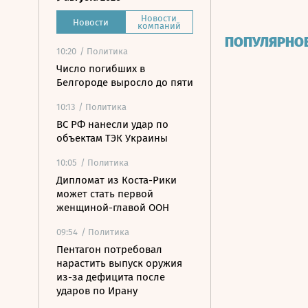
Новости
Новости
компаний
ПОПУЛЯРНО
10:20
/ Политика
Число погибших в
Белгороде выросло до пяти
10:13
/ Политика
ВС РФ нанесли удар по
объектам ТЭК Украины
10:05
/ Политика
Дипломат из Коста-Рики
может стать первой
женщиной-главой ООН
09:54
/ Политика
Пентагон потребовал
нарастить выпуск оружия
из-за дефицита после
ударов по Ирану