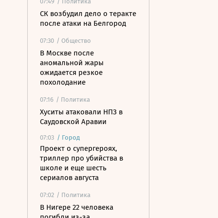
07:49
/ Политика
СК возбудил дело о теракте
после атаки на Белгород
07:30
/ Общество
В Москве после
аномальной жары
ожидается резкое
похолодание
07:16
/ Политика
Хуситы атаковали НПЗ в
Саудовской Аравии
07:03
/
Город
Проект о супергероях,
триллер про убийства в
школе и еще шесть
сериалов августа
07:02
/ Политика
В Нигере 22 человека
погибли из-за