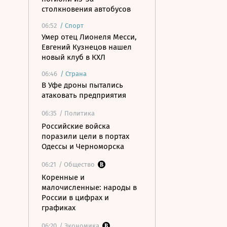
столкновения автобусов
06:52
/
Спорт
Умер отец Лионеля Месси,
Евгений Кузнецов нашел
новый клуб в КХЛ
06:46
/
Страна
В Уфе дроны пытались
атаковать предприятия
06:35
/ Политика
Российские войска
поразили цели в портах
Одессы и Черноморска
06:21
/ Общество
Коренные и
малочисленные: народы в
России в цифрах и
графиках
06:20
/ Экономика