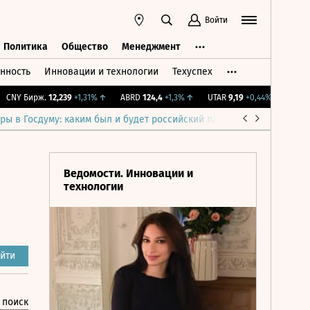
Войти
Политика
Общество
Менеджмент
нность
Инновации и технологии
Техуспех
ть
Политика
Общество
Менеджмент
NY Бирж.
12,239
+1,31%
↑
ABRD
124,4
+1,3%
↑
UTAR
9,19
+0,44%
↑
IMOEX
2
ры в Госдуму: каким был и будет российский парламент
Война н
Ведомости. Инновации и
технологии
йти
 поиск