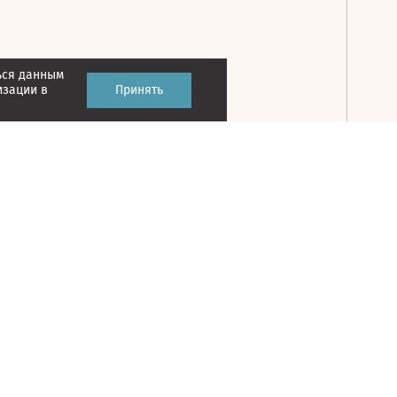
ься данным
Принять
изации в