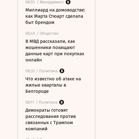
08:55
/ Менеджмент
Миллиард на домоводстве:
как Марта Стюарт сделала
быт брендом
08:49
/ Общество
В МВД рассказали, как
мошенники похищают
данные карт при покупках
онлайн
08:33
/ Политика
Что известно об атаке на
жилые кварталы в
Белгороде
08:11
/ Политика
Демократы готовят
расследования против
связанных с Трампом
компаний