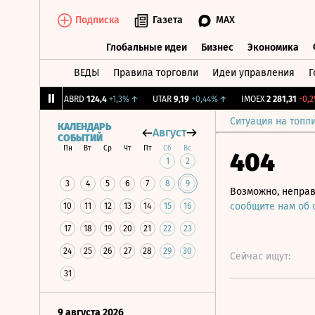
Подписка
Газета
MAX
Глобальные идеи
Бизнес
Экономика
ВЕДЫ
Правила торговли
Идеи управления
Г
Глобальные идеи
Бизнес
Экономик
9
+1,31%
↑
ABRD
124,4
+1,3%
↑
UTAR
9,19
+0,44%
↑
IMOEX
2 281,31
-0,2%
Ситуация на топл
КАЛЕНДАРЬ
Август
СОБЫТИЙ
Пн
Вт
Ср
Чт
Пт
Сб
Вс
404
1
2
3
4
5
6
7
8
9
Возможно, неправ
сообщите нам об
10
11
12
13
14
15
16
17
18
19
20
21
22
23
24
25
26
27
28
29
30
Сейчас ищут:
31
9 августа 2026