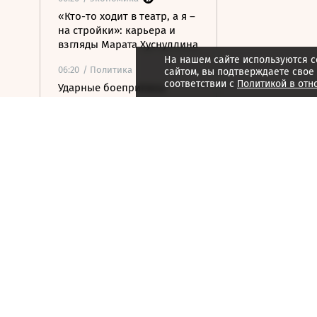
«Кто-то ходит в театр, а я –
на стройки»: карьера и
взгляды Марата Хуснуллина
На нашем сайте используются c
06:20
/ Политика
сайтом, вы подтверждаете свое
соответствии с
Политикой в отн
Ударные боеприпасы
«Куб-10МЭ» скоро появятся
в зоне спецоперации
06:03
/ Политика
Финляндия отказалась
передавать Украине ракеты
для Patriot
06:00
/
ESG
Экспедиция обнаружила
краснокнижные растения в
горах Карачаево-Черкесии
05:33
/ Политика
Мэр Нагасаки заявил о
риске ядерной войны в