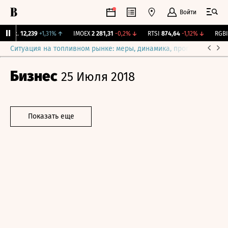
Войти
Бирж.
12,239
+1,31%
↑
IMOEX
2 281,31
-0,2%
↓
RTSI
874,64
-1,12%
↓
RGBI
1
Ситуация на топливном рынке: меры, динамика, прогнозы
Выб
Бизнес
25 Июля 2018
Показать еще