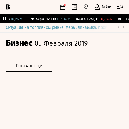
Войти
115,3
+0,1%
↑
CNY Бирж.
12,239
+1,31%
↑
IMOEX
2 281,31
-0,2%
↓
RGBITR
7
Ситуация на топливном рынке: меры, динамика, прогнозы
Выб
Бизнес
05 Февраля 2019
Показать еще